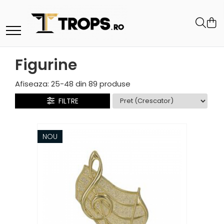
Toate Produsele
Sporturi
Figurine
Arte Martiale
Atletism
Afiseaza:
25-
48
din
89
produse
Automobilism
FILTRE
Baschet
Ciclism
NOU
Darts
Fotbal
Handbal
Inot
Muzica / Dans