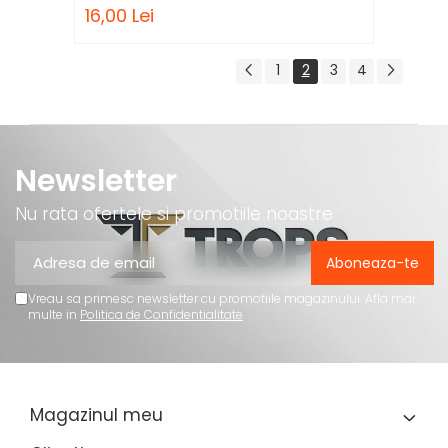
16,00 Lei
1
2
3
4
Newsletter
Nu rata ofertele si promotiile noastre
Vreau sa primesc newsletter cu promotiile magazinului. Afla mai
multe in
Politica de Confidentialitate
Magazinul meu