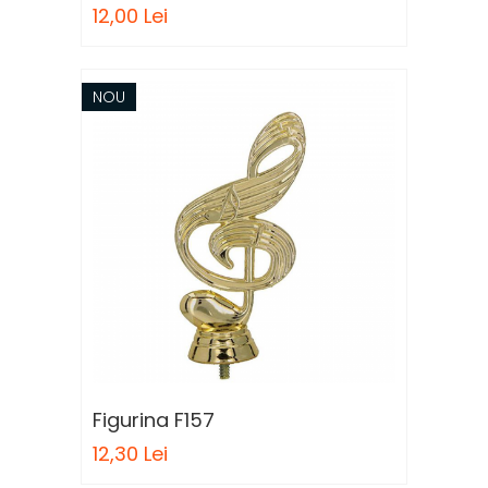
Trofee Personalizate
12,00 Lei
Tematica Tricolor
Alte categorii
NOU
Columbofili
Pompieri
Figurina F157
12,30 Lei