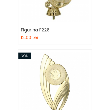
Pescuit
Sah
Ski
Tenis de camp
Figurina F228
Tenis de Masa
12,00 Lei
Volei
Alte ramuri sportive
NOU
Cupe
Cupe economice
Cupe standard
Cupe premium
Accesorii Cupe
Personalizari Cupe
Medalii