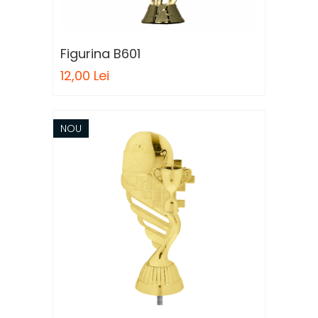
Medalii Tematice
Medalii Non-Tematice
Figurina B601
Accesorii Medalii
12,00 Lei
Snur Medalie
Medalii Personalizate
Personalizari Medalii
NOU
Suport medalii
Trofee
Trofee Acril
Trofee Lemn
Trofee Rasina
Trofee Metalice
Trofee Sticla
Accesorii Trofee