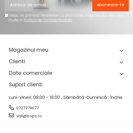
Vreau sa primesc newsletter cu promotiile magazinului. Afla mai
multe in
Politica de Confidentialitate
Magazinul meu
Clienti
Date comerciale
Suport clienti
Luni-Vineri: 08:00 - 16:00 , Sâmbătă-Duminică : Închis
0727379077
vali@trops.ro