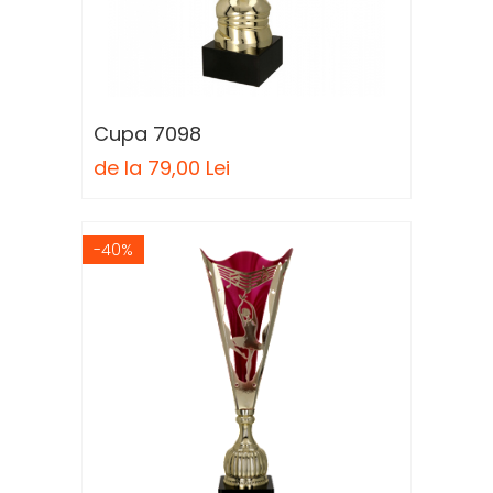
Sah
Ski
Tenis de camp
Tenis de Masa
Cupa 7098
Volei
de la 79,00 Lei
Alte ramuri sportive
-40%