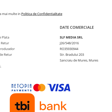
la mai multe in
Politica de Confidentialitate
DATE COMERCIALE
 Plata
SLF MEDIA SRL
e Retur
J26/548/2016
Produselor
RO35930944
de Retur
Str. Bradului 203
Sancraiu de Mures, Mures
L