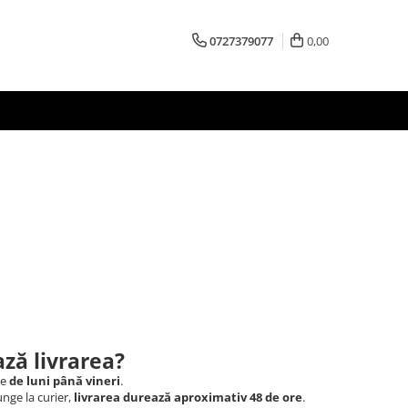
0727379077
0,00
ză livrarea?
le
de luni până vineri
.
nge la curier,
livrarea durează aproximativ 48 de ore
.