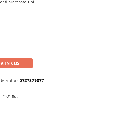
r fi procesate luni.
A IN COS
de ajutor?
0727379077
informatii