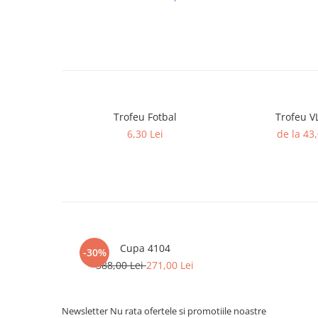
Trofeu Plastic
Figurine
Figurine Rasina
Figurine Plastic
Accesorii Figurine
OUTLET
Trofeu Fotbal
Tro
Cupe Outlet
6,30 Lei
de la 43,
Medalii Outlet
Trofee Outlet
Figurine Outlet
Personalizari
Produse Personalizate
Cupa 4104
-30%
Trofee Personalizate
388,00 Lei
271,00 Lei
Tematica Tricolor
Alte categorii
Newsletter
Nu rata ofertele si promotiile noastre