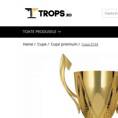
Toate Produsele
Sporturi
TOATE PRODUSELE
Arte Martiale
Atletism
Home /
Cupe /
Cupe premium /
Cupa 3133
Automobilism
Baschet
Ciclism
Darts
Fotbal
Handbal
Inot
Muzica / Dans
Pescuit