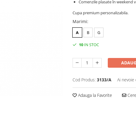
Comenzile plasate în weekend vo
Cupa premium personalizabila.
Marimi
:
A
B
G
10
IN STOC
ADAUG
Cod Produs:
3133/A
Ai nevoie 
Adauga la Favorite
Cere 