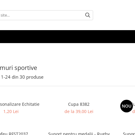
amuri sportive
1-
24
din
30
produse
rsonalizare Echitatie
Cupa 8382
Cu
NOU
1,20 Lei
de la 39,00 Lei
d
ofeu RFST2037
Suport pentru medalii - Rugby
Supor