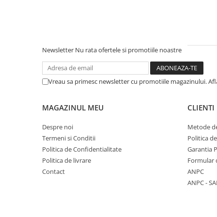
Medalii Non-Tematice
Accesorii Medalii
Snur Medalie
Medalii Personalizate
Newsletter
Nu rata ofertele si promotiile noastre
Personalizari Medalii
Suport medalii
Vreau sa primesc newsletter cu promotiile magazinului. Af
Trofee
Trofee Acril
MAGAZINUL MEU
CLIENTI
Trofee Lemn
Despre noi
Metode de
Trofee Rasina
Termeni si Conditii
Politica d
Trofee Metalice
Politica de Confidentialitate
Garantia 
Politica de livrare
Formular 
Trofee Sticla
Contact
ANPC
Accesorii Trofee
ANPC - SA
Personalizari Trofee
Cutii de Prezentare , Mape