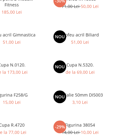
-30%
Fitness
71,00 Lei
50,00 Lei
185,00 Lei
u acril Gimnastica
Trofeu acril Biliard
NOU
51,00 Lei
51,00 Lei
Cupa N.0120.
Cupa N.5320.
NOU
 la 173,00 Lei
de la 69,00 Lei
gurina F258/G
Medalie 50mm DI5003
NOU
15,00 Lei
3,10 Lei
Cupa R.4720
Figurina 38054
-29%
e la 77,00 Lei
14,00 Lei
10,00 Lei