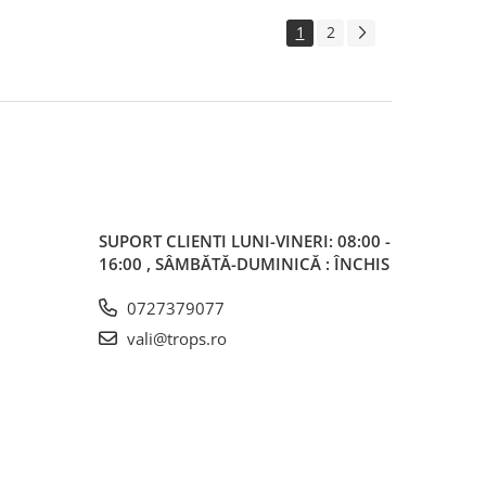
1
2
SUPORT CLIENTI
LUNI-VINERI: 08:00 -
16:00 , SÂMBĂTĂ-DUMINICĂ : ÎNCHIS
0727379077
vali@trops.ro