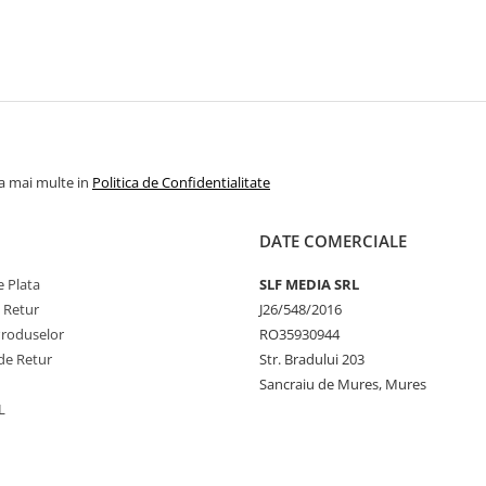
la mai multe in
Politica de Confidentialitate
DATE COMERCIALE
 Plata
SLF MEDIA SRL
e Retur
J26/548/2016
Produselor
RO35930944
de Retur
Str. Bradului 203
Sancraiu de Mures, Mures
L