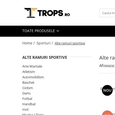
Toate Produsele
Sporturi
TOATE PRODUSELE
Arte Martiale
Atletism
Home /
Sporturi /
Alte ramuri sportive
Automobilism
Alte r
ALTE RAMURI SPORTIVE
Baschet
Afiseaza:
Ciclism
Arte Martiale
Atletism
Darts
Automobilism
Fotbal
Baschet
Ciclism
Folie Pe
Handbal
NOU
Darts
Inot
Fotbal
Handbal
Muzica / Dans
Inot
Pescuit
Tr
Muzica / Dans