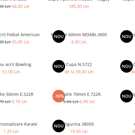
00 Lei
58,00 Lei
185,00 Lei
cril Fotbal American
Medalie 60mm MDABL-M05
Trofe
NOU
NOU
00 Lei
35,00 Lei
4,30 Lei
Trofeu acril Bowling
Cupa N.5722
NOU
NOU
51,00 Lei
de la 39,00 Lei
de
lie 50mm E.522R
Medalie 70mm E.722R.
Fi
-38%
NOU
70 Lei
3,70 Lei
9,66 Lei
6,00 Lei
ersonalizare Karate
Figurina 38059
NOU
1,20 Lei
19,00 Lei
d