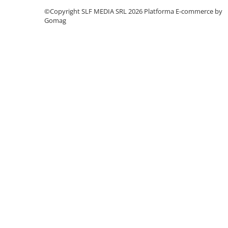
Trofeu Plastic
©Copyright SLF MEDIA SRL 2026
Platforma E-commerce by
Figurine
Gomag
Figurine Rasina
Figurine Plastic
Accesorii Figurine
OUTLET
Cupe Outlet
Medalii Outlet
Trofee Outlet
Figurine Outlet
Personalizari
Produse Personalizate
Trofee Personalizate
Tematica Tricolor
Alte categorii