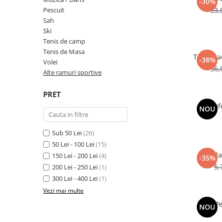
-30%
Pescuit
83,
Sah
Sah
Ski
Ski
Tenis de camp
Tenis de camp
Tenis de Masa
Trofeu a
Tenis de Masa
-38%
Volei
56,
Alte ramuri sportive
Volei
Alte ramuri sportive
PRET
Cupe
NOU
Cupe economice
Sub 50 Lei
(26)
Cupe standard
50 Lei - 100 Lei
(15)
Cupe premium
Meda
150 Lei - 200 Lei
(4)
-35%
Accesorii Cupe
5,
200 Lei - 250 Lei
(1)
300 Lei - 400 Lei
(1)
Personalizari Cupe
Vezi mai multe
Medalii
Folie P
NOU
Medalii Tematice