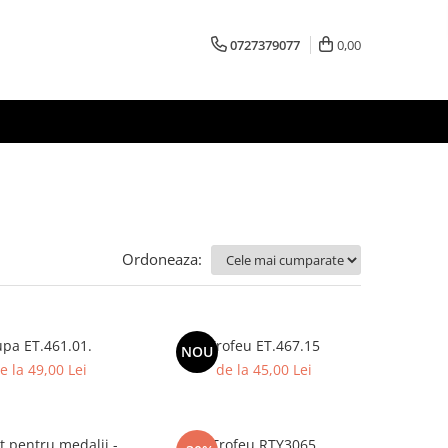
0727379077
0,00
Ordoneaza:
pa ET.461.01.
Trofeu ET.467.15
NOU
e la 49,00 Lei
de la 45,00 Lei
t pentru medalii -
Trofeu RTY3065