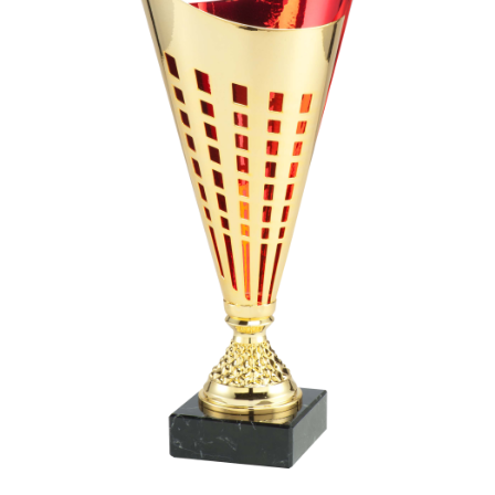
Sah
Ski
Tenis de camp
Tenis de Masa
Volei
Alte ramuri sportive
Cupe
Cupe economice
Cupe standard
Cupe premium
Accesorii Cupe
Personalizari Cupe
Medalii
Medalii Tematice