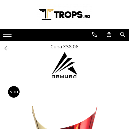
Toate Produsele
Sporturi
Arte Martiale
Cupa X38.06
Atletism
Automobilism
Baschet
Ciclism
Darts
Fotbal
NOU
Handbal
Inot
Muzica / Dans
Pescuit