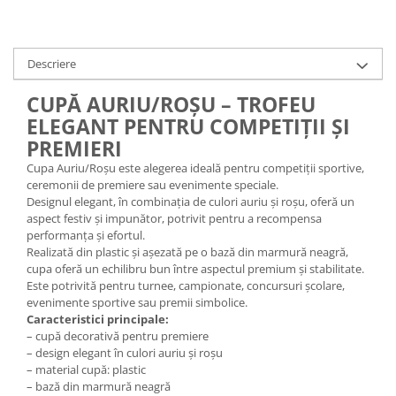
Trofeu Plastic
Figurine
Figurine Rasina
Descriere
Figurine Plastic
CUPĂ AURIU/ROȘU – TROFEU
Accesorii Figurine
ELEGANT PENTRU COMPETIȚII ȘI
OUTLET
PREMIERI
Cupe Outlet
Cupa Auriu/Roșu este alegerea ideală pentru competiții sportive,
ceremonii de premiere sau evenimente speciale.
Medalii Outlet
Designul elegant, în combinația de culori auriu și roșu, oferă un
Trofee Outlet
aspect festiv și impunător, potrivit pentru a recompensa
performanța și efortul.
Figurine Outlet
Realizată din plastic și așezată pe o bază din marmură neagră,
cupa oferă un echilibru bun între aspectul premium și stabilitate.
Personalizari
Este potrivită pentru turnee, campionate, concursuri școlare,
Produse Personalizate
evenimente sportive sau premii simbolice.
Caracteristici principale:
Trofee Personalizate
– cupă decorativă pentru premiere
Tematica Tricolor
– design elegant în culori auriu și roșu
– material cupă: plastic
Alte categorii
– bază din marmură neagră