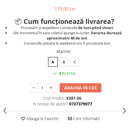
Medalii Non-Tematice
179,00 Lei
Accesorii Medalii
Snur Medalie
📦
Cum funcționează livrarea?
Medalii Personalizate
Procesăm și expediem comenzile
de luni până vineri
.
Din momentul în care coletul ajunge la curier,
livrarea durează
Personalizari Medalii
aproximativ 48 de ore
.
Comenzile plasate în weekend vor fi procesate luni.
Suport medalii
Marimi
:
Trofee
Trofee Acril
A
B
C
Trofee Lemn
3
IN STOC
Trofee Rasina
Trofee Metalice
ADAUGA IN COS
Trofee Sticla
Cod Produs:
X381.06
Ai nevoie de ajutor?
0727379077
Accesorii Trofee
Personalizari Trofee
Adauga la Favorite
Cere informatii
Cutii de Prezentare , Mape