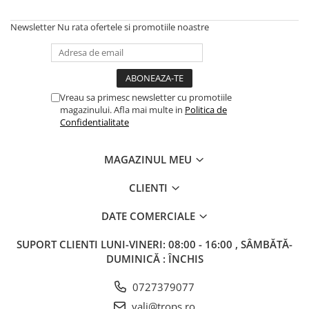
Trofeu Plastic
Newsletter
Nu rata ofertele si promotiile noastre
Figurine
Figurine Rasina
Figurine Plastic
Accesorii Figurine
Vreau sa primesc newsletter cu promotiile
OUTLET
magazinului. Afla mai multe in
Politica de
Confidentialitate
Cupe Outlet
Medalii Outlet
MAGAZINUL MEU
Trofee Outlet
CLIENTI
Figurine Outlet
Personalizari
DATE COMERCIALE
Produse Personalizate
SUPORT CLIENTI
LUNI-VINERI: 08:00 - 16:00 , SÂMBĂTĂ-
Trofee Personalizate
DUMINICĂ : ÎNCHIS
Tematica Tricolor
0727379077
Alte categorii
vali@trops.ro