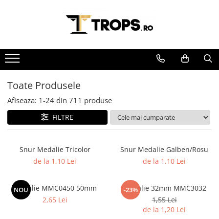
Toate Produsele
Sporturi
Arte Martiale
Atletism
Toate Produsele
Automobilism
Afiseaza:
1-
24
din
711
produse
Baschet
FILTRE
Ciclism
Darts
Snur Medalie Tricolor
Snur Medalie Galben/Rosu
Fotbal
de la 1,10 Lei
de la 1,10 Lei
Handbal
Inot
Medalie MMC0450 50mm
Medalie 32mm MMC3032
NOU
-23%
2,65 Lei
1,55 Lei
Muzica / Dans
de la 1,20 Lei
Pescuit