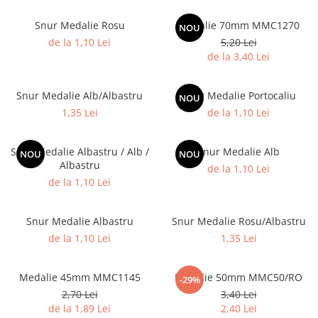
Sah
Snur Medalie Rosu
Medalie 70mm MMC1270
NOU
Ski
de la 1,10 Lei
5,20 Lei
de la 3,40 Lei
Tenis de camp
Tenis de Masa
Snur Medalie Alb/Albastru
Snur Medalie Portocaliu
NOU
Volei
1,35 Lei
de la 1,10 Lei
Alte ramuri sportive
Cupe
Snur Medalie Albastru / Alb /
Snur Medalie Alb
NOU
NOU
Albastru
de la 1,10 Lei
Cupe economice
de la 1,10 Lei
Cupe standard
Cupe premium
Snur Medalie Albastru
Snur Medalie Rosu/Albastru
Accesorii Cupe
de la 1,10 Lei
1,35 Lei
Personalizari Cupe
Medalie 45mm MMC1145
Medalie 50mm MMC50/RO
Medalii
-29%
2,70 Lei
3,40 Lei
Medalii Tematice
de la 1,89 Lei
2,40 Lei