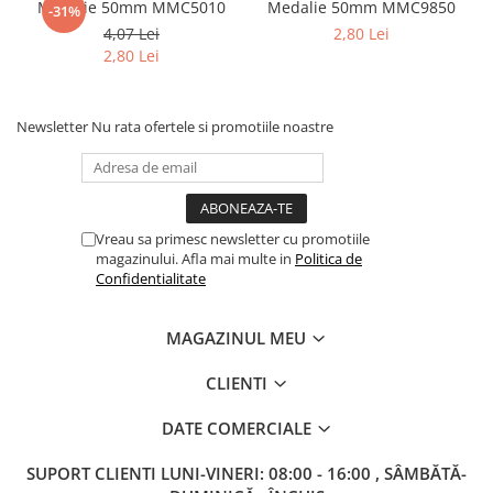
Columbofili
Medalie 50mm MMC5010
Medalie 50mm MMC9850
-31%
4,07 Lei
2,80 Lei
Pompieri
2,80 Lei
Newsletter
Nu rata ofertele si promotiile noastre
Vreau sa primesc newsletter cu promotiile
magazinului. Afla mai multe in
Politica de
Confidentialitate
MAGAZINUL MEU
CLIENTI
DATE COMERCIALE
SUPORT CLIENTI
LUNI-VINERI: 08:00 - 16:00 , SÂMBĂTĂ-