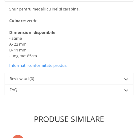
Trofeu Plastic
Snur pentru medalii cu inel si carabina.
Figurine
Figurine Rasina
Culoare
: verde
Figurine Plastic
Dimensiuni disponibile
:
-latime
Accesorii Figurine
A- 22 mm
OUTLET
B- 11 mm
-lungime: 85cm
Cupe Outlet
Informatii conformitate produs
Medalii Outlet
Trofee Outlet
Review-uri
(0)
Figurine Outlet
FAQ
Personalizari
Produse Personalizate
Trofee Personalizate
PRODUSE SIMILARE
Tematica Tricolor
Alte categorii