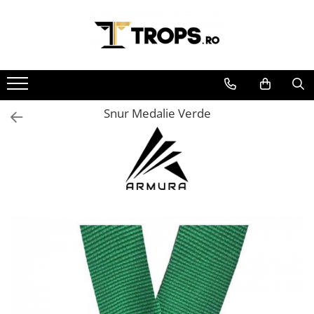
Toate Produsele
Sporturi
Arte Martiale
Snur Medalie Verde
Atletism
Automobilism
Baschet
Ciclism
Darts
Fotbal
Handbal
Inot
Muzica / Dans
Pescuit