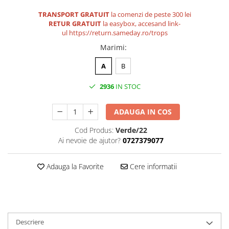
Medalii Non-Tematice
TRANSPORT GRATUIT
la comenzi de peste 300 lei
Accesorii Medalii
RETUR GRATUIT
la easybox, accesand link-
Snur Medalie
ul
https://return.sameday.ro/trops
Marimi
:
Medalii Personalizate
Personalizari Medalii
A
B
Suport medalii
2936
IN STOC
Trofee
Trofee Acril
ADAUGA IN COS
Trofee Lemn
Cod Produs:
Verde/22
Trofee Rasina
Ai nevoie de ajutor?
0727379077
Trofee Metalice
Adauga la Favorite
Cere informatii
Trofee Sticla
Accesorii Trofee
Personalizari Trofee
Cutii de Prezentare , Mape
Descriere