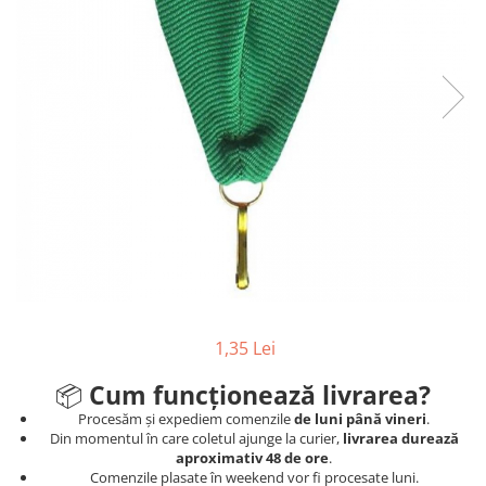
Sah
Ski
Tenis de camp
Tenis de Masa
Volei
Alte ramuri sportive
Cupe
Cupe economice
Cupe standard
Cupe premium
1,35 Lei
Accesorii Cupe
📦
Cum funcționează livrarea?
Personalizari Cupe
Procesăm și expediem comenzile
de luni până vineri
.
Medalii
Din momentul în care coletul ajunge la curier,
livrarea durează
Medalii Tematice
aproximativ 48 de ore
.
Comenzile plasate în weekend vor fi procesate luni.