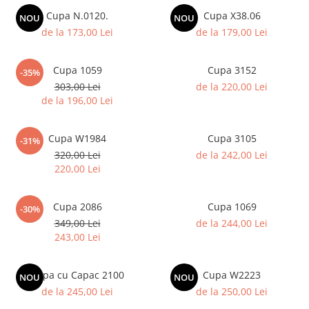
Medalii Non-Tematice
Cupa N.0120.
Cupa X38.06
NOU
NOU
Accesorii Medalii
de la 173,00 Lei
de la 179,00 Lei
Snur Medalie
Medalii Personalizate
Cupa 1059
Cupa 3152
-35%
303,00 Lei
de la 220,00 Lei
Personalizari Medalii
de la 196,00 Lei
Suport medalii
Trofee
Cupa W1984
Cupa 3105
-31%
Trofee Acril
320,00 Lei
de la 242,00 Lei
Trofee Lemn
220,00 Lei
Trofee Rasina
Cupa 2086
Cupa 1069
Trofee Metalice
-30%
349,00 Lei
de la 244,00 Lei
Trofee Sticla
243,00 Lei
Accesorii Trofee
Personalizari Trofee
Cupa cu Capac 2100
Cupa W2223
NOU
NOU
de la 245,00 Lei
de la 250,00 Lei
Cutii de Prezentare , Mape