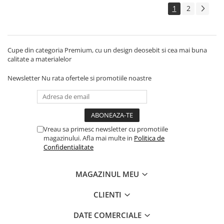
Trofeu Plastic
1
2
Figurine
Figurine Rasina
Figurine Plastic
Cupe din categoria Premium, cu un design deosebit si cea mai buna
calitate a materialelor
Accesorii Figurine
Newsletter
Nu rata ofertele si promotiile noastre
OUTLET
Cupe Outlet
Medalii Outlet
Trofee Outlet
Vreau sa primesc newsletter cu promotiile
magazinului. Afla mai multe in
Politica de
Figurine Outlet
Confidentialitate
Personalizari
Produse Personalizate
MAGAZINUL MEU
Trofee Personalizate
CLIENTI
Tematica Tricolor
Alte categorii
DATE COMERCIALE