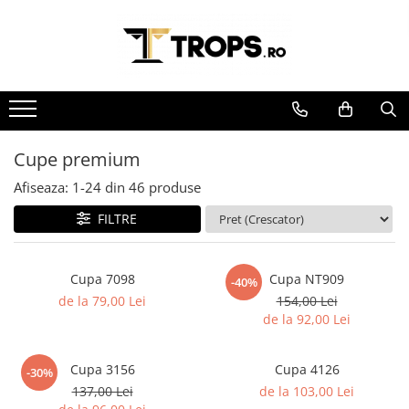
Toate Produsele
Sporturi
Arte Martiale
Atletism
Cupe premium
Automobilism
Afiseaza:
1-
24
din
46
produse
Baschet
FILTRE
Ciclism
Darts
Cupa 7098
Cupa NT909
-40%
Fotbal
de la 79,00 Lei
154,00 Lei
de la 92,00 Lei
Handbal
Inot
Cupa 3156
Cupa 4126
-30%
Muzica / Dans
137,00 Lei
de la 103,00 Lei
Pescuit