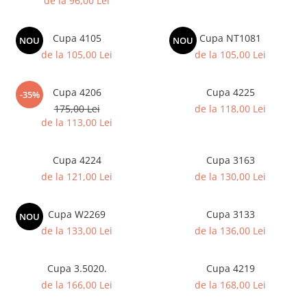
de la 96,00 Lei
Sah
Cupa 4105
Cupa NT1081
Ski
NOU
NOU
de la 105,00 Lei
de la 105,00 Lei
Tenis de camp
Tenis de Masa
Cupa 4206
Cupa 4225
-35%
Volei
175,00 Lei
de la 118,00 Lei
de la 113,00 Lei
Alte ramuri sportive
Cupe
Cupa 4224
Cupa 3163
Cupe economice
de la 121,00 Lei
de la 130,00 Lei
Cupe standard
Cupe premium
Cupa W2269
Cupa 3133
NOU
Accesorii Cupe
de la 133,00 Lei
de la 136,00 Lei
Personalizari Cupe
Cupa 3.5020.
Cupa 4219
Medalii
de la 166,00 Lei
de la 168,00 Lei
Medalii Tematice