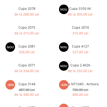
Ski
Cupa 2078
Cupa 3105-N/
NOU
Tenis de camp
de la 288,00 Lei
de la 305,00 Lei
Tenis de Masa
Volei
Cupa 2075
Cupa 2074
de la 315,00 Lei
315,00 Lei
Alte ramuri sportive
Cupa 2081
Cupa 4127
NOU
NOU
326,00 Lei
327,00 Lei
Cupa 2071
Cupa 2.4026
NOU
de la 334,00 Lei
de la 335,00 Lei
Cupa 3144
Cupa NT1040 - Armura
-30%
-43%
487,00 Lei
700,00 Lei
de la 340,00 Lei
400,00 Lei