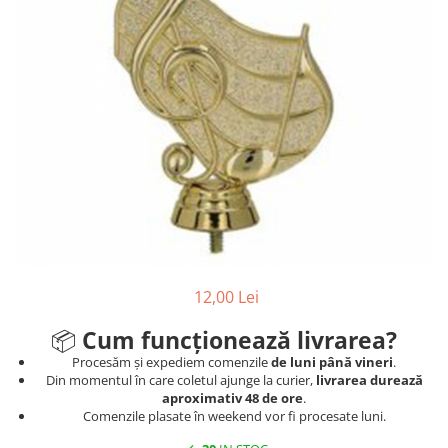
Ski
Tenis de camp
Tenis de Masa
Volei
Alte ramuri sportive
12,00 Lei
📦
Cum funcționează livrarea?
Procesăm și expediem comenzile
de luni până vineri
.
Din momentul în care coletul ajunge la curier,
livrarea durează
aproximativ 48 de ore
.
Comenzile plasate în weekend vor fi procesate luni.