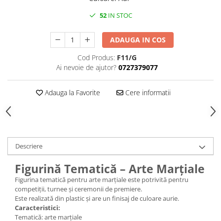
Medalii Non-Tematice
52
IN STOC
Accesorii Medalii
Snur Medalie
ADAUGA IN COS
Medalii Personalizate
Cod Produs:
F11/G
Personalizari Medalii
Ai nevoie de ajutor?
0727379077
Suport medalii
Trofee
Adauga la Favorite
Cere informatii
Trofee Acril
Trofee Lemn
Trofee Rasina
Descriere
Trofee Metalice
Trofee Sticla
Figurină Tematică – Arte Marțiale
Accesorii Trofee
Figurina tematică pentru arte marțiale este potrivită pentru
competiții, turnee și ceremonii de premiere.
Personalizari Trofee
Este realizată din plastic și are un finisaj de culoare aurie.
Caracteristici:
Cutii de Prezentare , Mape
Tematică: arte marțiale