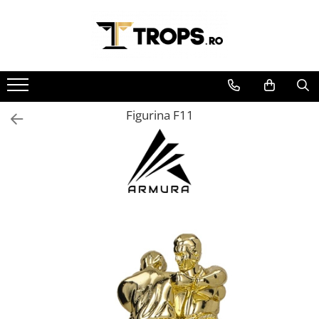
Toate Produsele
Sporturi
Arte Martiale
Figurina F11
Atletism
Automobilism
Baschet
Ciclism
Darts
Fotbal
Handbal
Inot
Muzica / Dans
Pescuit