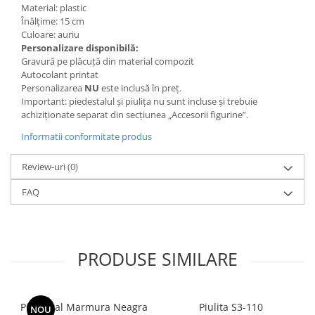
Trofeu Plastic
Material: plastic
Înălțime: 15 cm
Figurine
Culoare: auriu
Figurine Rasina
Personalizare disponibilă:
Gravură pe plăcuță din material compozit
Figurine Plastic
Autocolant printat
Personalizarea
NU
este inclusă în preț.
Accesorii Figurine
Important: piedestalul și piulița nu sunt incluse și trebuie
OUTLET
achiziționate separat din secțiunea „Accesorii figurine”.
Cupe Outlet
Informatii conformitate produs
Medalii Outlet
Review-uri
(0)
Trofee Outlet
FAQ
Figurine Outlet
Personalizari
Produse Personalizate
PRODUSE SIMILARE
Trofee Personalizate
Tematica Tricolor
Alte categorii
Piedestal Marmura Neagra
Piulita S3-110
NOU