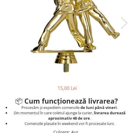
Sah
Ski
Tenis de camp
Tenis de Masa
Volei
Alte ramuri sportive
Cupe
Cupe economice
Cupe standard
15,00 Lei
Cupe premium
Accesorii Cupe
📦
Cum funcționează livrarea?
Personalizari Cupe
Procesăm și expediem comenzile
de luni până vineri
.
Din momentul în care coletul ajunge la curier,
livrarea durează
Medalii
aproximativ 48 de ore
.
Comenzile plasate în weekend vor fi procesate luni.
Medalii Tematice
Culoare
:
Aur