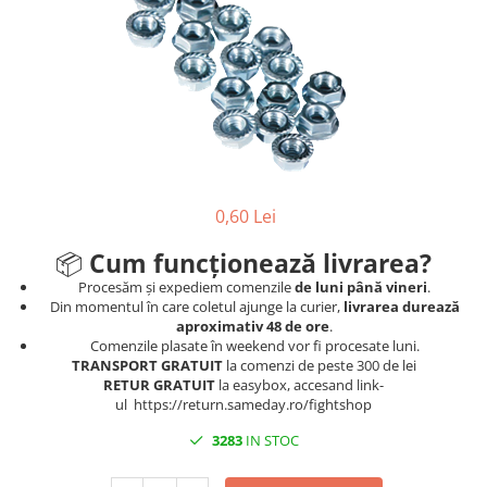
Ski
Tenis de camp
Tenis de Masa
Volei
Alte ramuri sportive
0,60 Lei
📦
Cum funcționează livrarea?
Procesăm și expediem comenzile
de luni până vineri
.
Din momentul în care coletul ajunge la curier,
livrarea durează
aproximativ 48 de ore
.
Comenzile plasate în weekend vor fi procesate luni.
TRANSPORT GRATUIT
la comenzi de peste 300 de lei
RETUR GRATUIT
la easybox, accesand link-
ul https://return.sameday.ro/fightshop
3283
IN STOC