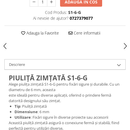
ADAUGA IN COS
Cod Produs:
S1-6-G
Ai nevoie de ajutor?
0727379077
Adauga la Favorite
Cere informatii
Descriere
PIULIȚĂ ZIMȚATĂ S1-6-G
Alege piulița zimțată S1-6-G pentru fixări sigure și durabile. Cu un
diametru de 6 mm, aceasta
este ideală pentru diverse aplicații, oferind o prindere fermă
datorită designului său zimțat.
Tip
: Piuliță zimțată
Dimensiune
: 6 mm
Utilizare
: Fixări sigure în diverse proiecte sau accesorii
Această piuliță zimțată asigură o conexiune fermă și stabilă, fiind
perfectă pentru utilizări diverse,