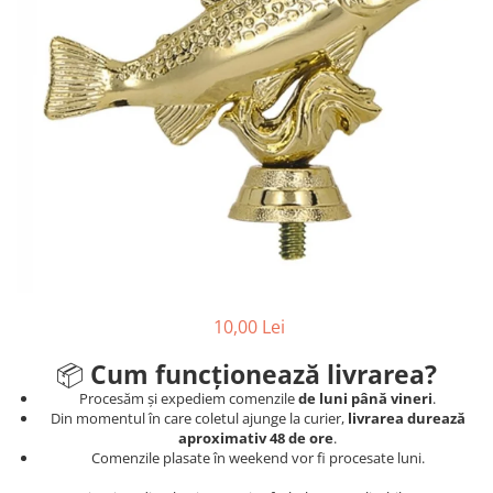
Sah
Ski
Tenis de camp
Tenis de Masa
Volei
Alte ramuri sportive
Cupe
Cupe economice
Cupe standard
10,00 Lei
Cupe premium
Accesorii Cupe
📦
Cum funcționează livrarea?
Personalizari Cupe
Procesăm și expediem comenzile
de luni până vineri
.
Din momentul în care coletul ajunge la curier,
livrarea durează
Medalii
aproximativ 48 de ore
.
Comenzile plasate în weekend vor fi procesate luni.
Medalii Tematice