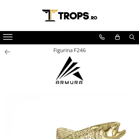
Toate Produsele
Sporturi
Arte Martiale
Figurina F246
Atletism
Automobilism
Baschet
Ciclism
Darts
Fotbal
Handbal
Inot
Muzica / Dans
Pescuit