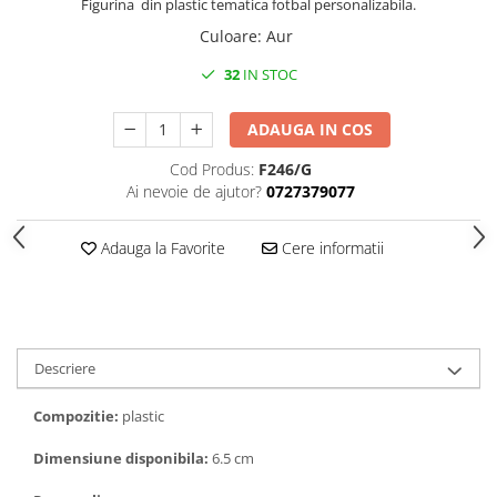
Medalii Non-Tematice
Figurina din plastic tematica fotbal personalizabila.
Culoare
:
Aur
Accesorii Medalii
Snur Medalie
32
IN STOC
Medalii Personalizate
ADAUGA IN COS
Personalizari Medalii
Cod Produs:
F246/G
Suport medalii
Ai nevoie de ajutor?
0727379077
Trofee
Trofee Acril
Adauga la Favorite
Cere informatii
Trofee Lemn
Trofee Rasina
Trofee Metalice
Descriere
Trofee Sticla
Accesorii Trofee
Compozitie:
plastic
Personalizari Trofee
Dimensiune disponibila:
6.5 cm
Cutii de Prezentare , Mape