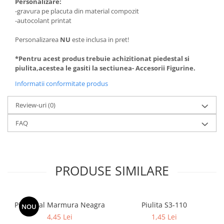
Personalizare:
Trofeu Plastic
-gravura pe placuta din material compozit
Figurine
-autocolant printat
Figurine Rasina
Personalizarea
NU
este inclusa in pret!
Figurine Plastic
*Pentru acest produs trebuie achizitionat piedestal si
Accesorii Figurine
piulita,acestea le gasiti la sectiunea- Accesorii Figurine.
OUTLET
Informatii conformitate produs
Cupe Outlet
Review-uri
(0)
Medalii Outlet
FAQ
Trofee Outlet
Figurine Outlet
Personalizari
PRODUSE SIMILARE
Produse Personalizate
Trofee Personalizate
Tematica Tricolor
Piedestal Marmura Neagra
Piulita S3-110
NOU
Alte categorii
4,45 Lei
1,45 Lei