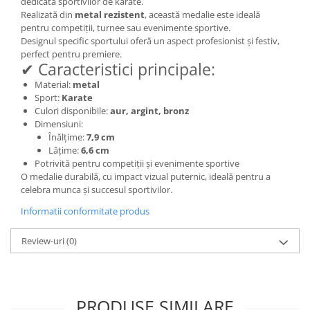
dedicată sportivilor de karate.
Trofeu Plastic
Realizată din
metal rezistent
, această medalie este ideală
Figurine
pentru competiții, turnee sau evenimente sportive.
Designul specific sportului oferă un aspect profesionist și festiv,
Figurine Rasina
perfect pentru premiere.
✔ Caracteristici principale:
Figurine Plastic
Material:
metal
Accesorii Figurine
Sport:
Karate
OUTLET
Culori disponibile:
aur, argint, bronz
Dimensiuni:
Cupe Outlet
Înălțime:
7,9 cm
Medalii Outlet
Lățime:
6,6 cm
Potrivită pentru competiții și evenimente sportive
Trofee Outlet
O medalie durabilă, cu impact vizual puternic, ideală pentru a
celebra munca și succesul sportivilor.
Figurine Outlet
Informatii conformitate produs
Personalizari
Produse Personalizate
Review-uri
(0)
Trofee Personalizate
Tematica Tricolor
Alte categorii
PRODUSE SIMILARE