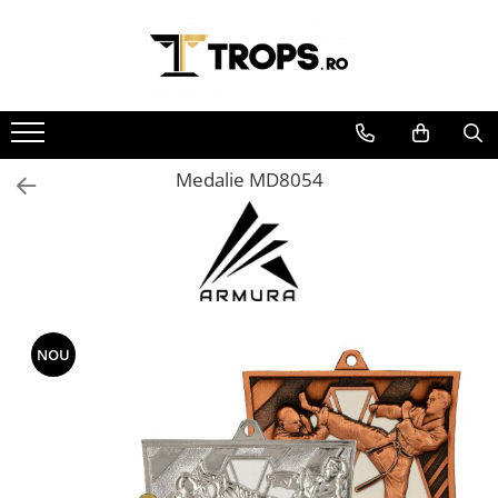
Toate Produsele
Sporturi
Arte Martiale
Medalie MD8054
Atletism
Automobilism
Baschet
Ciclism
Darts
Fotbal
NOU
Handbal
Inot
Muzica / Dans
Pescuit