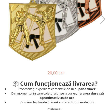
Sah
Ski
Tenis de camp
Tenis de Masa
Volei
Alte ramuri sportive
Cupe
Cupe economice
Cupe standard
20,00 Lei
Cupe premium
Accesorii Cupe
📦
Cum funcționează livrarea?
Personalizari Cupe
Procesăm și expediem comenzile
de luni până vineri
.
Din momentul în care coletul ajunge la curier,
livrarea durează
Medalii
aproximativ 48 de ore
.
Comenzile plasate în weekend vor fi procesate luni.
Medalii Tematice
Culoare
: