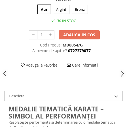
Medalii Non-Tematice
Accesorii Medalii
Aur
Argint
Bronz
Snur Medalie
70
IN STOC
Medalii Personalizate
ADAUGA IN COS
Personalizari Medalii
Suport medalii
Cod Produs:
MD8054/G
Ai nevoie de ajutor?
0727379077
Trofee
Trofee Acril
Adauga la Favorite
Cere informatii
Trofee Lemn
Trofee Rasina
Trofee Metalice
Trofee Sticla
Descriere
Accesorii Trofee
MEDALIE TEMATICĂ KARATE –
Personalizari Trofee
SIMBOL AL PERFORMANȚEI
Cutii de Prezentare , Mape
Răsplătește performanța și determinarea cu o medalie tematică