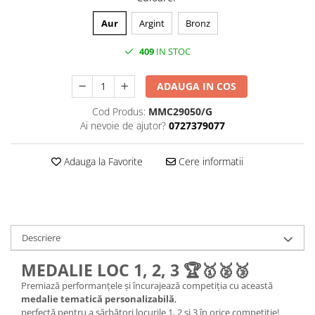
Aur
Argint
Bronz
409
IN STOC
ADAUGA IN COS
Cod Produs:
MMC29050/G
Ai nevoie de ajutor?
0727379077
Adauga la Favorite
Cere informatii
Descriere
MEDALIE LOC 1, 2, 3 🏆🥇🥈🥉
Premiază performanțele și încurajează competiția cu această
medalie tematică personalizabilă
,
perfectă pentru a sărbători locurile 1, 2 și 3 în orice competiție!