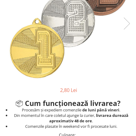
Ski
Tenis de camp
Tenis de Masa
Volei
Alte ramuri sportive
2,80 Lei
📦
Cum funcționează livrarea?
Procesăm și expediem comenzile
de luni până vineri
.
Din momentul în care coletul ajunge la curier,
livrarea durează
aproximativ 48 de ore
.
Comenzile plasate în weekend vor fi procesate luni.
Culoare
: