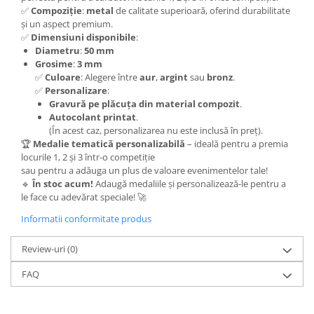
✅
Compoziție
:
metal
de calitate superioară, oferind durabilitate
și un aspect premium.
✅
Dimensiuni disponibile
:
Diametru
:
50 mm
Grosime
:
3 mm
✅
Culoare
: Alegere între
aur
,
argint
sau
bronz
.
✅
Personalizare
:
Gravură pe plăcuța din material compozit
.
Autocolant printat
.
(În acest caz, personalizarea nu este inclusă în preț).
🏆
Medalie tematică personalizabilă
– ideală pentru a premia
locurile 1, 2 și 3 într-o competiție
sau pentru a adăuga un plus de valoare evenimentelor tale!
🔹
În stoc acum!
Adaugă medaliile și personalizează-le pentru a
le face cu adevărat speciale! 🚀
Informatii conformitate produs
Review-uri
(0)
FAQ