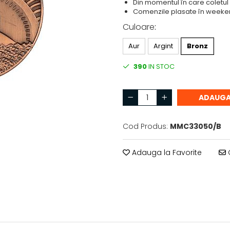
Din momentul în care coletul 
Comenzile plasate în weekend
Culoare
:
Aur
Argint
Bronz
390
IN STOC
ADAUGA
Cod Produs:
MMC33050/B
Adauga la Favorite
C