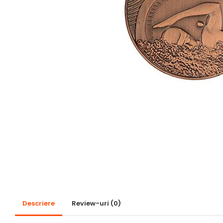
Pescuit
Sah
Ski
Tenis de camp
Tenis de Masa
Volei
Alte ramuri sportive
Cupe
Cupe economice
Cupe standard
Cupe premium
Accesorii Cupe
Personalizari Cupe
Descriere
Review-uri
(0)
Medalii