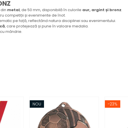
ONZ
 din
metal
, de 50 mm, disponibilă în culorile
aur, argint și bronz
.
ru competiții și evenimente de înot.
tematic pe față, reflectând natura disciplinei sau evenimentului.
ică
, care protejează și pune în valoare medalia.
a cu mândrie.
NOU
-23%