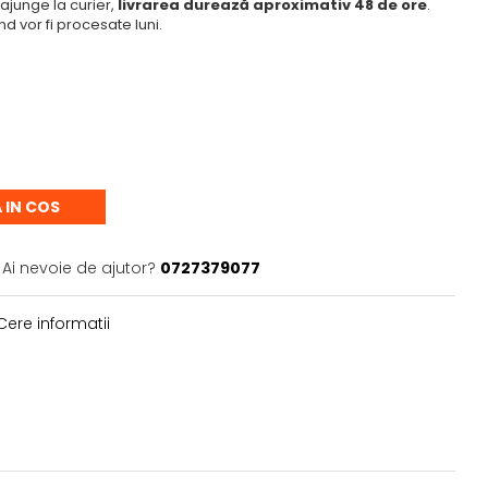
ajunge la curier,
livrarea durează aproximativ 48 de ore
.
 vor fi procesate luni.
 IN COS
Ai nevoie de ajutor?
0727379077
ere informatii