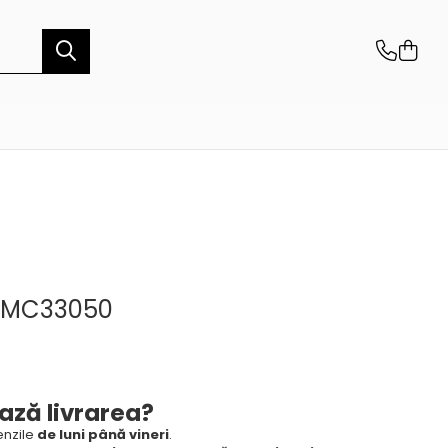
MMC33050
ază livrarea?
nzile
de luni până vineri
.