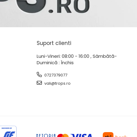
Suport clienti
Luni-Vineri: 08:00 - 16:00 , Sâmbătă-
Duminică : Închis
0727379077
vali@trops.ro