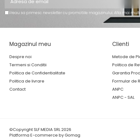
Trofee Personalizate
Vreau sa primesc newsletter cu promotiile magazinului. Afla mai mult
Tematica Tricolor
Alte categorii
Columbofili
Pompieri
Magazinul meu
Clienti
Despre noi
Metode de Pl
Termeni si Conditii
Politica de Re
Politica de Confidentialitate
Garantia Pro
Politica de livrare
Formular de R
Contact
ANPC
ANPC - SAL
©Copyright SLF MEDIA SRL 2026
Platforma E-commerce by Gomag