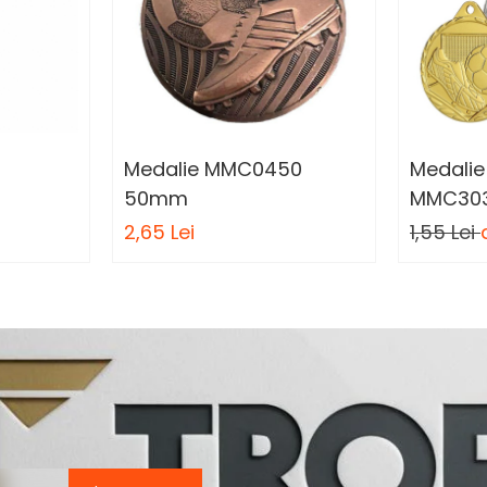
Medalie MMC0450
Medali
50mm
MMC30
2,65 Lei
1,55 Lei