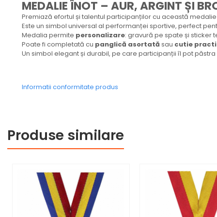
MEDALIE ÎNOT – AUR, ARGINT ȘI BR
Medalii Tematice
Premiază efortul și talentul participanților cu această medalie
Medalii Non-Tematice
Este un simbol universal al performanței sportive, perfect pent
Medalia permite
personalizare
: gravură pe spate și sticker 
Accesorii Medalii
Poate fi completată cu
panglică asortată
sau
cutie pract
Un simbol elegant și durabil, pe care participanții îl pot păstr
Snur Medalie
Medalii Personalizate
Informatii conformitate produs
Personalizari Medalii
Suport medalii
Trofee
Trofee Acril
Produse similare
Trofee Lemn
Trofee Rasina
Trofee Metalice
Trofee Sticla
Accesorii Trofee