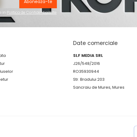
e in
Politica de Confidentialitate
Date comerciale
ata
SLF MEDIA SRL
tur
J26/548/2016
duselor
RO35930944
etur
Str. Bradului 203
Sancraiu de Mures, Mures