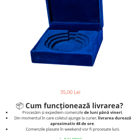
Ski
Tenis de camp
Tenis de Masa
Volei
Alte ramuri sportive
35,00 Lei
📦
Cum funcționează livrarea?
Procesăm și expediem comenzile
de luni până vineri
.
Din momentul în care coletul ajunge la curier,
livrarea durează
aproximativ 48 de ore
.
Comenzile plasate în weekend vor fi procesate luni.