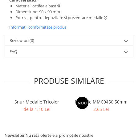
Caracteristici:
Material: catifea albastră
Dimensiune: 90 x 90 mm
Potrivit pentru depozitare și prezentare medalie 🎖️
Informatii conformitate produs
Review-uri
(0)
FAQ
PRODUSE SIMILARE
Snur Medalie Tricolor
Medalie MMC0450 50mm
NOU
de la 1,10 Lei
2,65 Lei
Newsletter
Nu rata ofertele si promotiile noastre