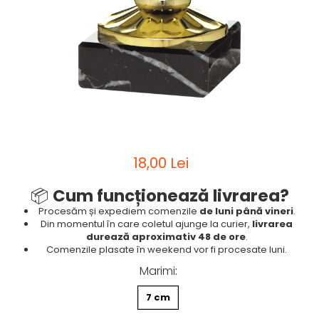
Sah
Ski
Tenis de camp
Tenis de Masa
Volei
Alte ramuri sportive
18,00 Lei
📦
Cum funcționează livrarea?
Procesăm și expediem comenzile
de luni până vineri
.
Din momentul în care coletul ajunge la curier,
livrarea
durează aproximativ 48 de ore
.
Comenzile plasate în weekend vor fi procesate luni.
Marimi
:
7 cm