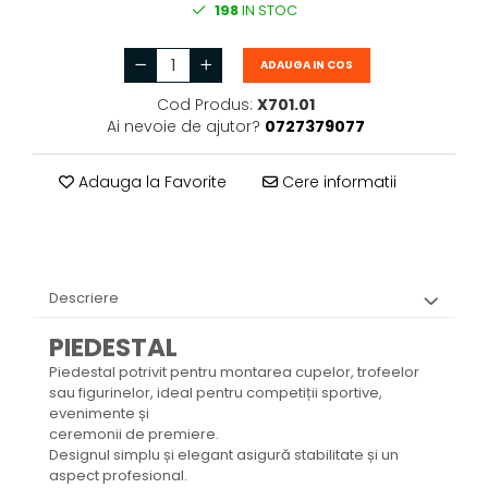
198
IN STOC
ADAUGA IN COS
Cod Produs:
X701.01
Ai nevoie de ajutor?
0727379077
Adauga la Favorite
Cere informatii
Descriere
PIEDESTAL
Piedestal potrivit pentru montarea cupelor, trofeelor
sau figurinelor, ideal pentru competiții sportive,
evenimente și
ceremonii de premiere.
Designul simplu și elegant asigură stabilitate și un
aspect profesional.