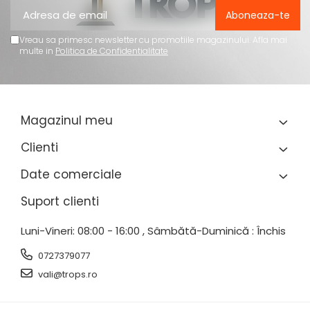
Vreau sa primesc newsletter cu promotiile magazinului. Afla mai
multe in
Politica de Confidentialitate
Magazinul meu
Clienti
Date comerciale
Suport clienti
Luni-Vineri: 08:00 - 16:00 , Sâmbătă-Duminică : Închis
0727379077
vali@trops.ro