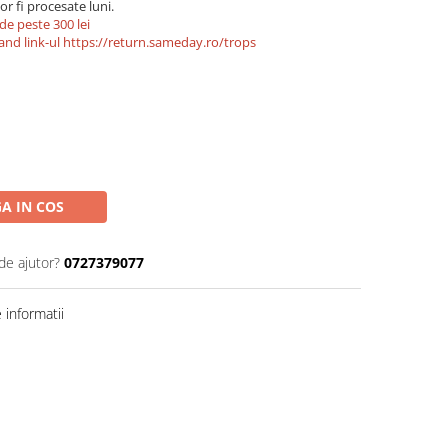
r fi procesate luni.
de peste 300 lei
and link-ul
https://return.sameday.ro/trops
A IN COS
de ajutor?
0727379077
informatii