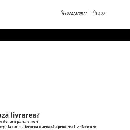
0727379077
0,00
ză livrarea?
le
de luni până vineri
.
nge la curier,
livrarea durează aproximativ 48 de ore
.