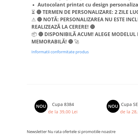
Trofeu Plastic
Autocolant printat cu design personaliza
⏳
🔴 TERMEN DE PERSONALIZARE: 2 ZILE L
Figurine
⚠
🔴 NOTĂ: PERSONALIZAREA NU ESTE INCLU
Figurine Rasina
REALIZEAZĂ LA CERERE! 🔴
Figurine Plastic
📦
🔴 DISPONIBILĂ ACUM! ALEGE MODELUL 
Accesorii Figurine
MEMORABILĂ! 🔴
🚀
OUTLET
Informatii conformitate produs
Cupe Outlet
Medalii Outlet
Trofee Outlet
Figurine Outlet
Personalizari
Cupa 8384
Cup
Produse Personalizate
NOU
NOU
de la 39,00 Lei
de la 28,
Trofee Personalizate
Tematica Tricolor
Alte categorii
Newsletter
Nu rata ofertele si promotiile noastre