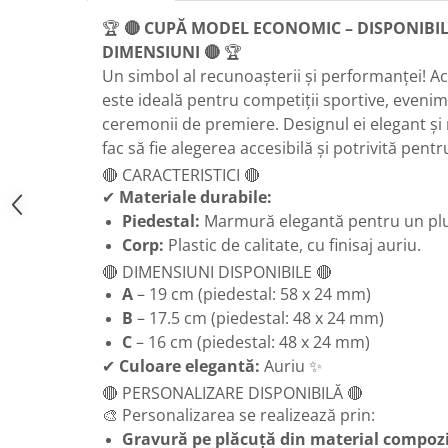
Medalii Non-Tematice
🏆
🔴 CUPĂ MODEL ECONOMIC – DISPONIBIL
Accesorii Medalii
DIMENSIUNI 🔴
🏆
Snur Medalie
Un simbol al recunoașterii și performanței! 
Medalii Personalizate
este ideală pentru competiții sportive, eveni
ceremonii de premiere. Designul ei elegant și 
Personalizari Medalii
fac să fie alegerea accesibilă și potrivită pentr
Suport medalii
🔴 CARACTERISTICI 🔴
Trofee
✔
Materiale durabile:
Trofee Acril
Piedestal:
Marmură elegantă pentru un plus d
Trofee Lemn
Corp:
Plastic de calitate, cu finisaj auriu.
🔴 DIMENSIUNI DISPONIBILE 🔴
Trofee Rasina
A
– 19 cm (piedestal: 58 x 24 mm)
Trofee Metalice
B
– 17.5 cm (piedestal: 48 x 24 mm)
Trofee Sticla
C
– 16 cm (piedestal: 48 x 24 mm)
Accesorii Trofee
✔
Culoare elegantă:
Auriu ✨
🔴 PERSONALIZARE DISPONIBILĂ 🔴
Personalizari Trofee
🎨 Personalizarea se realizează prin:
Cutii de Prezentare , Mape
Gravură pe plăcuță din material compoz