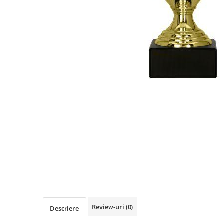
Sah
Ski
Tenis de camp
Tenis de Masa
Volei
Alte ramuri sportive
Cupe
Cupe economice
Cupe standard
Cupe premium
Accesorii Cupe
Personalizari Cupe
Medalii
Medalii Tematice
Review-uri
(0)
Descriere