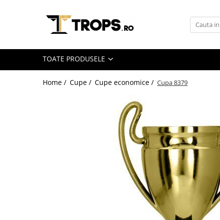
Toate Produsele
Sporturi
TOATE PRODUSELE
Arte Martiale
Atletism
Home /
Cupe /
Cupe economice /
Cupa 8379
Automobilism
Baschet
Ciclism
Darts
Fotbal
Handbal
Inot
Muzica / Dans
Pescuit