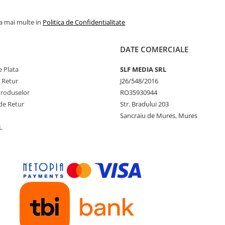
la mai multe in
Politica de Confidentialitate
DATE COMERCIALE
 Plata
SLF MEDIA SRL
e Retur
J26/548/2016
Produselor
RO35930944
de Retur
Str. Bradului 203
Sancraiu de Mures, Mures
L