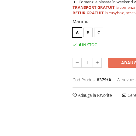
Comenzile plasate în weekend vo
TRANSPORT GRATUIT
la comenzi 
RETUR GRATUIT
la easybox, acces
Marimi
:
A
B
C
6
IN STOC
ADAUG
Cod Produs:
8379/A
Ai nevoie 
Adauga la Favorite
Cere 