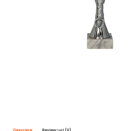
Pescuit
Sah
Ski
Tenis de camp
Tenis de Masa
Volei
Alte ramuri sportive
Cupe
Cupe economice
Cupe standard
Cupe premium
Accesorii Cupe
Personalizari Cupe
Medalii
Descriere
Review-uri
(0)