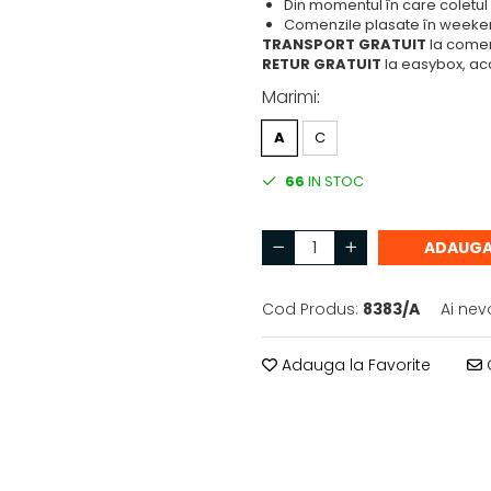
Din momentul în care coletul 
Comenzile plasate în weekend
TRANSPORT GRATUIT
la comen
RETUR GRATUIT
la easybox, ac
Marimi
:
A
C
66
IN STOC
ADAUGA
Cod Produs:
8383/A
Ai nev
Adauga la Favorite
C