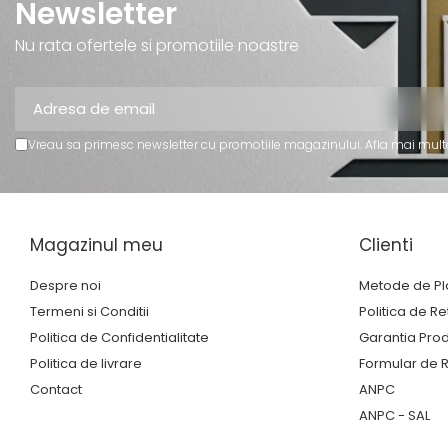
Newsletter
Trofee Personalizate
Tematica Tricolor
Nu rata ofertele si promotiile noastre
Alte categorii
Columbofili
Pompieri
Vreau sa primesc newsletter cu promotiile magazinului. Afla mai mult
Magazinul meu
Clienti
Despre noi
Metode de Pl
Termeni si Conditii
Politica de Re
Politica de Confidentialitate
Garantia Pro
Politica de livrare
Formular de R
Contact
ANPC
ANPC - SAL