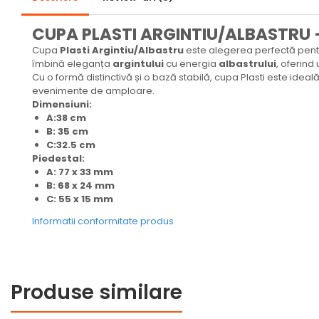
Medalii Tematice
CUPA PLASTI ARGINTIU/ALBASTRU –
Medalii Non-Tematice
Cupa
Plasti Argintiu/Albastru
este alegerea perfectă pentr
Accesorii Medalii
îmbină eleganța
argintului
cu energia
albastrului
, oferind
Cu o formă distinctivă și o bază stabilă, cupa Plasti este ide
Snur Medalie
evenimente de amploare.
Dimensiuni:
Medalii Personalizate
A:38 cm
Personalizari Medalii
B: 35 cm
C:32.5 cm
Suport medalii
Piedestal:
Trofee
A:
77 x 33 mm
B: 68 x 24 mm
Trofee Acril
C:
55 x 15 mm
Trofee Lemn
Informatii conformitate produs
Trofee Rasina
Trofee Metalice
Trofee Sticla
Produse similare
Accesorii Trofee