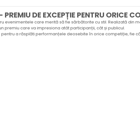
 PREMIU DE EXCEPȚIE PENTRU ORICE CO
u evenimentele care merită să fie sărbătorite cu stil. Realizată din 
 un premiu care va impresiona atât participanții, cât și publicul.
ală pentru a răsplăti performanțele deosebite în orice competiție, fie