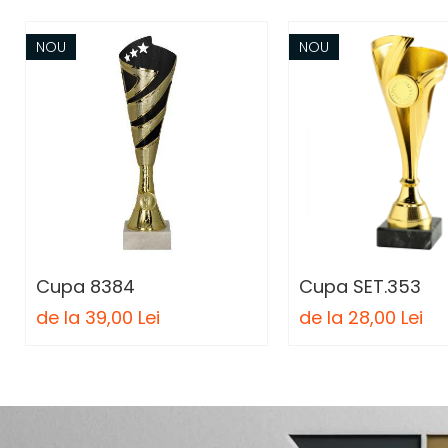
Personalizari Trofee
NOU
NOU
Cutii de Prezentare , Mape
Trofeu Plastic
Figurine
Figurine Rasina
Figurine Plastic
Accesorii Figurine
OUTLET
Cupe Outlet
Cupa 8384
Cupa SET.353
Medalii Outlet
de la 39,00 Lei
de la 28,00 Lei
Trofee Outlet
Figurine Outlet
Personalizari
Produse Personalizate