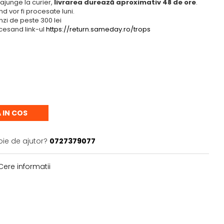
ajunge la curier,
livrarea durează aproximativ 48 de ore
.
 vor fi procesate luni.
zi de peste 300 lei
cesand link-ul
https://return.sameday.ro/trops
 IN COS
oie de ajutor?
0727379077
ere informatii