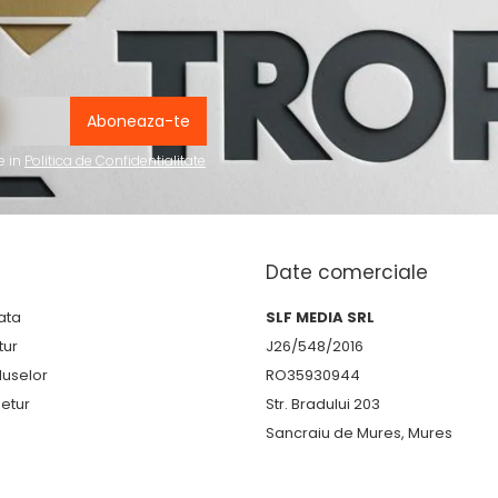
e in
Politica de Confidentialitate
Date comerciale
ata
SLF MEDIA SRL
tur
J26/548/2016
duselor
RO35930944
etur
Str. Bradului 203
Sancraiu de Mures, Mures