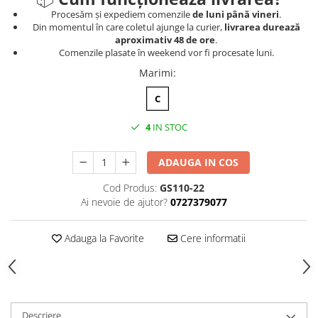
Procesăm și expediem comenzile
de luni până vineri
.
Din momentul în care coletul ajunge la curier,
livrarea durează
aproximativ 48 de ore
.
Comenzile plasate în weekend vor fi procesate luni.
Marimi
:
C
4
IN STOC
ADAUGA IN COS
Cod Produs:
GS110-22
Ai nevoie de ajutor?
0727379077
Adauga la Favorite
Cere informatii
Descriere