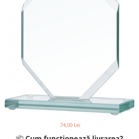
Ski
Tenis de camp
Tenis de Masa
Volei
Alte ramuri sportive
74,00 Lei
📦
Cum funcționează livrarea?