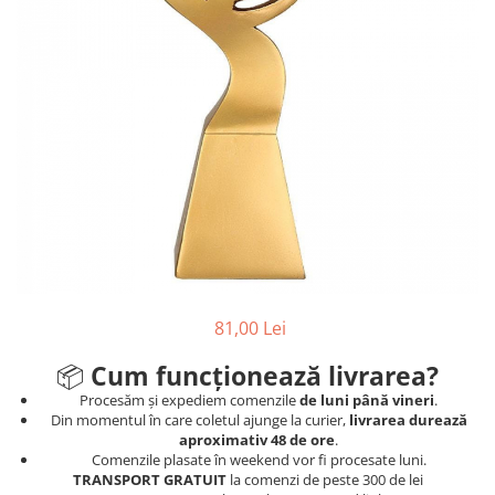
Sah
Ski
Tenis de camp
Tenis de Masa
Volei
Alte ramuri sportive
Cupe
Cupe economice
Cupe standard
81,00 Lei
Cupe premium
Accesorii Cupe
📦
Cum funcționează livrarea?
Personalizari Cupe
Procesăm și expediem comenzile
de luni până vineri
.
Din momentul în care coletul ajunge la curier,
livrarea durează
Medalii
aproximativ 48 de ore
.
Comenzile plasate în weekend vor fi procesate luni.
Medalii Tematice
TRANSPORT GRATUIT
la comenzi de peste 300 de lei