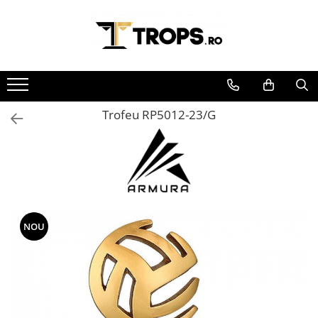
Toate Produsele
Sporturi
Arte Martiale
Trofeu RP5012-23/G
Atletism
Automobilism
Baschet
Ciclism
Darts
Fotbal
NOU
Handbal
Inot
Muzica / Dans
Pescuit