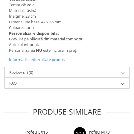
Trofeu Plastic
Tematică: volei
Material: rășină
Figurine
Înălțime: 23 cm
Figurine Rasina
Dimensiune bază: 42 x 65 mm
Culoare: auriu
Figurine Plastic
Personalizare disponibilă:
Accesorii Figurine
Gravură pe plăcuță din material compozit
Autocolant printat
OUTLET
Personalizarea
NU
este inclusă în preț.
Cupe Outlet
Informatii conformitate produs
Medalii Outlet
Review-uri
(0)
Trofee Outlet
Figurine Outlet
FAQ
Personalizari
Produse Personalizate
PRODUSE SIMILARE
Trofee Personalizate
Tematica Tricolor
Alte categorii
Trofeu EX15
Trofeu M73
NOU