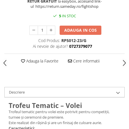
Medalii Non-Tematice
RETUR GRATUIT
la easybox, accesand link-
ul https://return.sameday.ro/fightshop
Accesorii Medalii
5
IN STOC
Snur Medalie
Medalii Personalizate
ADAUGA IN COS
Personalizari Medalii
Cod Produs:
RP5012-23/G
Suport medalii
Ai nevoie de ajutor?
0727379077
Trofee
Trofee Acril
Adauga la Favorite
Cere informatii
Trofee Lemn
Trofee Rasina
Trofee Metalice
Descriere
Trofee Sticla
Trofeu Tematic – Volei
Accesorii Trofee
Trofeul tematic pentru volei este potrivit pentru competiții,
Personalizari Trofee
turnee și ceremonii de premiere.
Cutii de Prezentare , Mape
Este realizat din rășină și are un finisaj de culoare aurie.
Caracteristici: