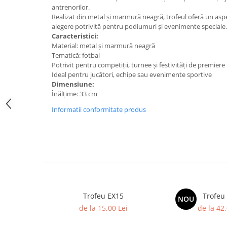
Medalii Non-Tematice
antrenorilor.
Accesorii Medalii
Realizat din metal și marmură neagră, trofeul oferă un aspec
alegere potrivită pentru podiumuri și evenimente speciale.
Snur Medalie
Caracteristici:
Material: metal și marmură neagră
Medalii Personalizate
Tematică: fotbal
Personalizari Medalii
Potrivit pentru competiții, turnee și festivități de premiere
Ideal pentru jucători, echipe sau evenimente sportive
Suport medalii
Dimensiune:
Trofee
Înălțime: 33 cm
Trofee Acril
Informatii conformitate produs
Trofee Lemn
Trofee Rasina
Trofee Metalice
Trofee Sticla
Accesorii Trofee
Trofeu EX15
Trofeu
NOU
Personalizari Trofee
de la 15,00 Lei
de la 42,
Cutii de Prezentare , Mape