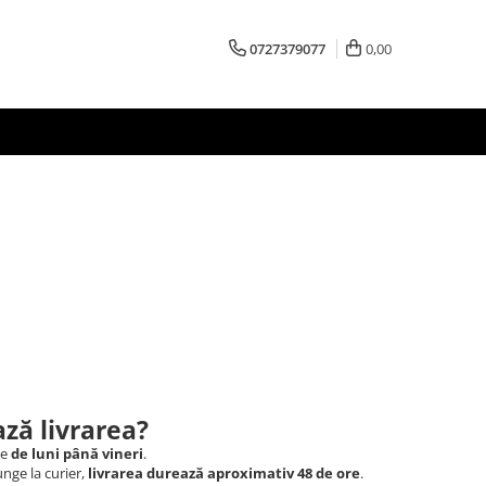
0727379077
0,00
ză livrarea?
le
de luni până vineri
.
nge la curier,
livrarea durează aproximativ 48 de ore
.