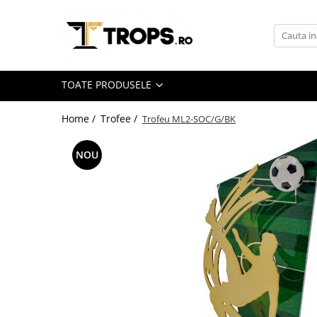
Toate Produsele
Sporturi
TOATE PRODUSELE
Arte Martiale
Atletism
Home /
Trofee /
Trofeu ML2-SOC/G/BK
Automobilism
NOU
Baschet
Ciclism
Darts
Fotbal
Handbal
Inot
Muzica / Dans
Pescuit