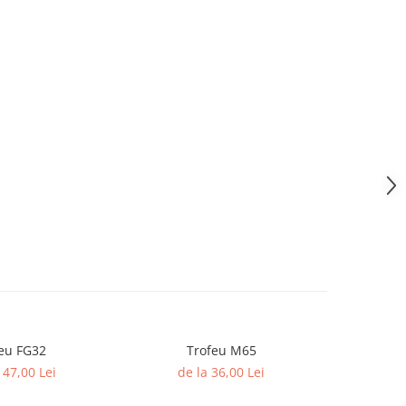
eu FG32
Trofeu M65
Trofeu Ac
147,00 Lei
de la 36,00 Lei