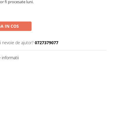
r fi procesate luni.
A IN COS
i nevoie de ajutor?
0727379077
informatii