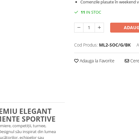
Comenzile plasate în weekend vo
11
IN STOC
ADAUG
Cod Produs:
ML2-SOC/G/BK
A
Adauga la Favorite
Cere 
REMIU ELEGANT
MENTE SPORTIVE
emiere, competiții, turnee,
esignul său inspirat din lumea
ucătorilor, echipelor sau