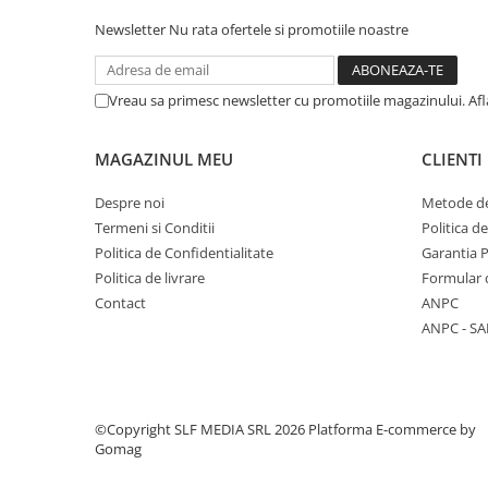
Trofeu Plastic
Newsletter
Nu rata ofertele si promotiile noastre
Figurine
Figurine Rasina
Vreau sa primesc newsletter cu promotiile magazinului. Af
Figurine Plastic
Accesorii Figurine
MAGAZINUL MEU
CLIENTI
OUTLET
Cupe Outlet
Despre noi
Metode de
Termeni si Conditii
Politica d
Medalii Outlet
Politica de Confidentialitate
Garantia 
Trofee Outlet
Politica de livrare
Formular 
Figurine Outlet
Contact
ANPC
ANPC - SA
Personalizari
Produse Personalizate
Trofee Personalizate
©Copyright SLF MEDIA SRL 2026
Platforma E-commerce by
Tematica Tricolor
Gomag
Alte categorii