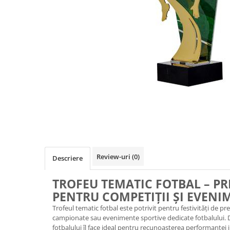
Sah
Ski
Tenis de camp
Tenis de Masa
Volei
Alte ramuri sportive
Cupe
Cupe economice
Cupe standard
Cupe premium
Review-uri
(0)
Descriere
Accesorii Cupe
TROFEU TEMATIC FOTBAL – P
Personalizari Cupe
PENTRU COMPETIȚII ȘI EVENI
Medalii
Trofeul tematic fotbal este potrivit pentru festivități de pr
Medalii Tematice
campionate sau evenimente sportive dedicate fotbalului. D
fotbalului îl face ideal pentru recunoașterea performanței j