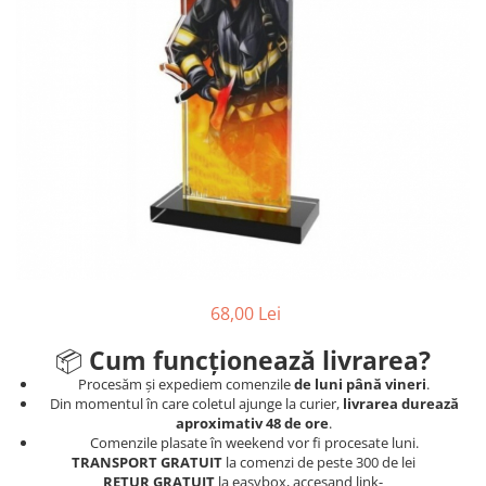
Ski
Tenis de camp
Tenis de Masa
Volei
Alte ramuri sportive
68,00 Lei
📦
Cum funcționează livrarea?
Procesăm și expediem comenzile
de luni până vineri
.
Din momentul în care coletul ajunge la curier,
livrarea durează
aproximativ 48 de ore
.
Comenzile plasate în weekend vor fi procesate luni.
TRANSPORT GRATUIT
la comenzi de peste 300 de lei
RETUR GRATUIT
la easybox, accesand link-