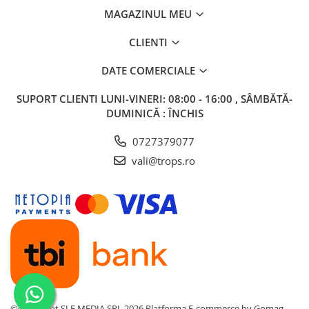
MAGAZINUL MEU
CLIENTI
DATE COMERCIALE
SUPORT CLIENTI
LUNI-VINERI: 08:00 - 16:00 , SÂMBĂTĂ-
DUMINICĂ : ÎNCHIS
0727379077
vali@trops.ro
©Copyright SLF MEDIA SRL 2026
Platforma E-commerce by Gomag