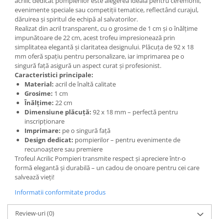
acrilic dedicat pompierilor este alegerea ideală pentru ceremonii,
evenimente speciale sau competiții tematice, reflectând curajul,
dăruirea și spiritul de echipă al salvatorilor.
Realizat din acril transparent, cu o grosime de 1 cm și o înălțime
impunătoare de 22 cm, acest trofeu impresionează prin
simplitatea elegantă și claritatea designului. Plăcuța de 92 x 18
mm oferă spațiu pentru personalizare, iar imprimarea pe o
singură față asigură un aspect curat și profesionist.
Caracteristici principale:
Material:
acril de înaltă calitate
Grosime:
1 cm
Înălțime:
22 cm
Dimensiune plăcuță:
92 x 18 mm – perfectă pentru
inscripționare
Imprimare:
pe o singură față
Design dedicat:
pompierilor – pentru evenimente de
recunoaștere sau premiere
Trofeul Acrilic Pompieri transmite respect și apreciere într-o
formă elegantă și durabilă – un cadou de onoare pentru cei care
salvează vieți!
Informatii conformitate produs
Review-uri
(0)