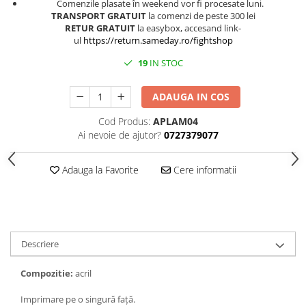
Comenzile plasate în weekend vor fi procesate luni.
TRANSPORT GRATUIT
la comenzi de peste 300 lei
RETUR GRATUIT
la easybox, accesand link-
ul
https://return.sameday.ro/fightshop
19
IN STOC
ADAUGA IN COS
Cod Produs:
APLAM04
Ai nevoie de ajutor?
0727379077
Adauga la Favorite
Cere informatii
Descriere
Compozitie:
acril
Imprimare pe o singură față.