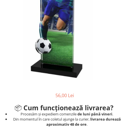
Ski
Tenis de camp
Tenis de Masa
Volei
Alte ramuri sportive
56,00 Lei
📦
Cum funcționează livrarea?
Procesăm și expediem comenzile
de luni până vineri
.
Din momentul în care coletul ajunge la curier,
livrarea durează
aproximativ 48 de ore
.