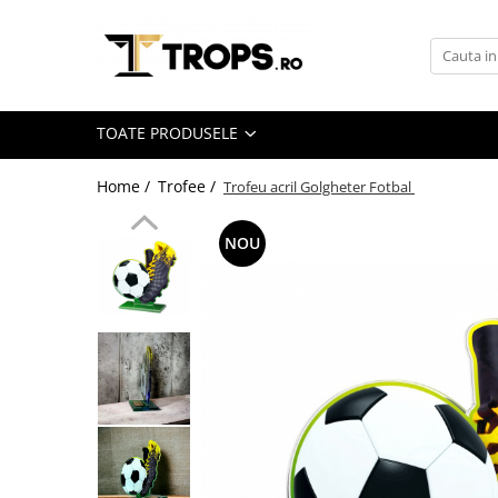
Toate Produsele
Sporturi
TOATE PRODUSELE
Arte Martiale
Atletism
Home /
Trofee /
Trofeu acril Golgheter Fotbal
Automobilism
NOU
Baschet
Ciclism
Darts
Fotbal
Handbal
Inot
Muzica / Dans
Pescuit