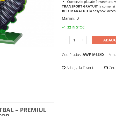
Comenzile plasate în weekend vo
TRANSPORT GRATUIT
la comenzi 
RETUR GRATUIT
la easybox, acces
Marimi
:
D
32
IN STOC
ADAUG
Cod Produs:
AWF-M66/D
Ai n
Adauga la Favorite
Cere 
TBAL – PREMIUL