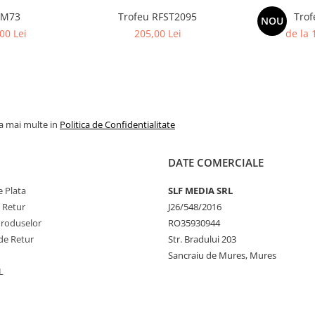
 M73
Trofeu RFST2095
Trof
NOU
00 Lei
205,00 Lei
de la 
la mai multe in
Politica de Confidentialitate
DATE COMERCIALE
 Plata
SLF MEDIA SRL
e Retur
J26/548/2016
Produselor
RO35930944
de Retur
Str. Bradului 203
Sancraiu de Mures, Mures
L