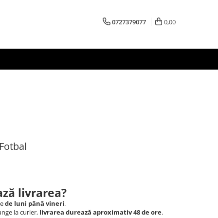
0727379077
0,00
 Fotbal
ză livrarea?
le
de luni până vineri
.
nge la curier,
livrarea durează aproximativ 48 de ore
.