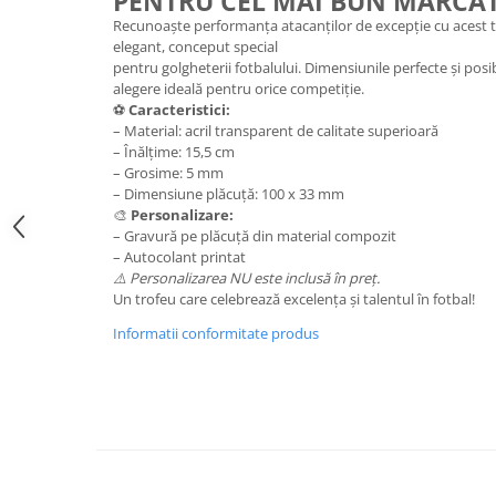
PENTRU CEL MAI BUN MARCA
Medalii Non-Tematice
Recunoaște performanța atacanților de excepție cu acest tr
Accesorii Medalii
elegant, conceput special
pentru golgheterii fotbalului. Dimensiunile perfecte și posib
Snur Medalie
alegere ideală pentru orice competiție.
Medalii Personalizate
⚽
Caracteristici:
– Material: acril transparent de calitate superioară
Personalizari Medalii
– Înălțime: 15,5 cm
– Grosime: 5 mm
Suport medalii
– Dimensiune plăcuță: 100 x 33 mm
Trofee
🎨
Personalizare:
Trofee Acril
– Gravură pe plăcuță din material compozit
– Autocolant printat
Trofee Lemn
⚠️ Personalizarea NU este inclusă în preț.
Un trofeu care celebrează excelența și talentul în fotbal!
Trofee Rasina
Informatii conformitate produs
Trofee Metalice
Trofee Sticla
Accesorii Trofee
Personalizari Trofee
Cutii de Prezentare , Mape