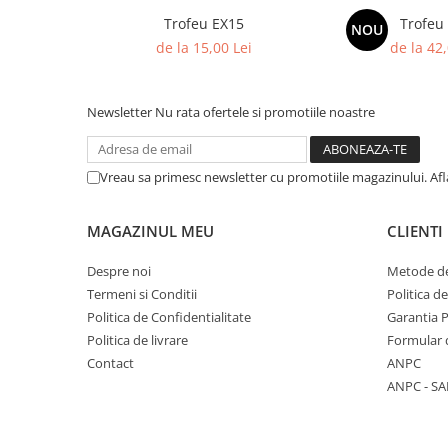
Trofeu Plastic
Trofeu EX15
Trofeu
NOU
Figurine
de la 15,00 Lei
de la 42,
Figurine Rasina
Figurine Plastic
Newsletter
Nu rata ofertele si promotiile noastre
Accesorii Figurine
OUTLET
Vreau sa primesc newsletter cu promotiile magazinului. Af
Cupe Outlet
Medalii Outlet
MAGAZINUL MEU
CLIENTI
Trofee Outlet
Despre noi
Metode de
Figurine Outlet
Termeni si Conditii
Politica d
Personalizari
Politica de Confidentialitate
Garantia 
Produse Personalizate
Politica de livrare
Formular 
Contact
ANPC
Trofee Personalizate
ANPC - SA
Tematica Tricolor
Alte categorii