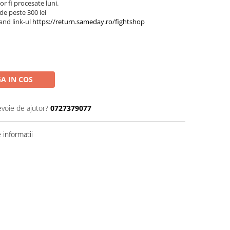
r fi procesate luni.
de peste 300 lei
and link-ul
https://return.sameday.ro/fightshop
A IN COS
evoie de ajutor?
0727379077
informatii