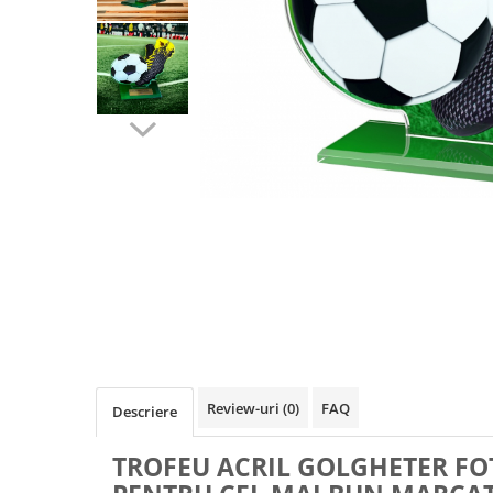
Sah
Ski
Tenis de camp
Tenis de Masa
Volei
Alte ramuri sportive
Cupe
Cupe economice
Cupe standard
Cupe premium
Accesorii Cupe
Personalizari Cupe
Review-uri
(0)
FAQ
Descriere
Medalii
TROFEU ACRIL GOLGHETER FO
Medalii Tematice