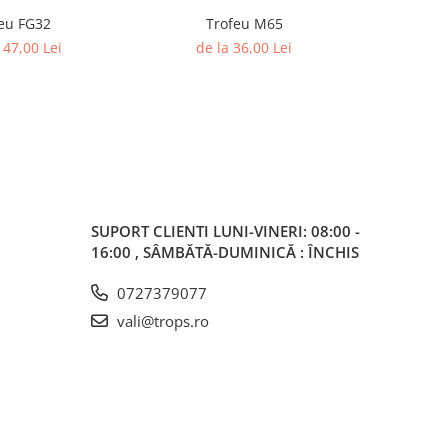
eu FG32
Trofeu M65
Trofeu Ac
147,00 Lei
de la 36,00 Lei
SUPORT CLIENTI
LUNI-VINERI: 08:00 -
16:00 , SÂMBĂTĂ-DUMINICĂ : ÎNCHIS
0727379077
vali@trops.ro