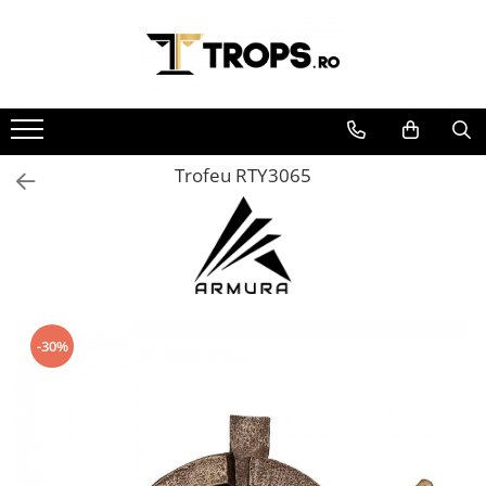
Toate Produsele
Sporturi
Arte Martiale
Trofeu RTY3065
Atletism
Automobilism
Baschet
Ciclism
Darts
Fotbal
-30%
Handbal
Inot
Muzica / Dans
Pescuit