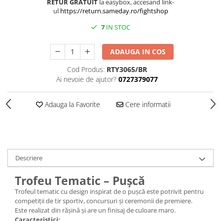
Medalii Non-Tematice
RETUR GRATUIT
la easybox, accesand link-
ul
https://return.sameday.ro/fightshop
Accesorii Medalii
7
IN STOC
Snur Medalie
Medalii Personalizate
ADAUGA IN COS
Personalizari Medalii
Cod Produs:
RTY3065/BR
Suport medalii
Ai nevoie de ajutor?
0727379077
Trofee
Trofee Acril
Adauga la Favorite
Cere informatii
Trofee Lemn
Trofee Rasina
Trofee Metalice
Descriere
Trofee Sticla
Trofeu Tematic – Pușcă
Accesorii Trofee
Trofeul tematic cu design inspirat de o pușcă este potrivit pentru
Personalizari Trofee
competiții de tir sportiv, concursuri și ceremonii de premiere.
Cutii de Prezentare , Mape
Este realizat din rășină și are un finisaj de culoare maro.
Caracteristici: