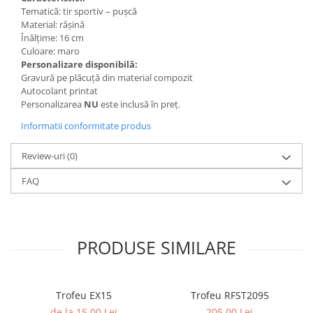
Trofeu Plastic
Tematică: tir sportiv – pușcă
Material: rășină
Figurine
Înălțime: 16 cm
Figurine Rasina
Culoare: maro
Personalizare disponibilă:
Figurine Plastic
Gravură pe plăcuță din material compozit
Accesorii Figurine
Autocolant printat
Personalizarea
NU
este inclusă în preț.
OUTLET
Informatii conformitate produs
Cupe Outlet
Medalii Outlet
Review-uri
(0)
Trofee Outlet
FAQ
Figurine Outlet
Personalizari
Produse Personalizate
PRODUSE SIMILARE
Trofee Personalizate
Tematica Tricolor
Trofeu EX15
Trofeu RFST2095
Alte categorii
de la 15,00 Lei
205,00 Lei