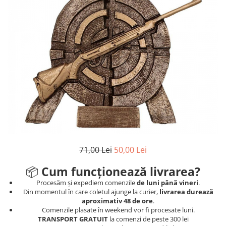
Sah
Ski
Tenis de camp
Tenis de Masa
Volei
Alte ramuri sportive
Cupe
Cupe economice
Cupe standard
71,00 Lei
50,00 Lei
Cupe premium
Accesorii Cupe
📦
Cum funcționează livrarea?
Personalizari Cupe
Procesăm și expediem comenzile
de luni până vineri
.
Din momentul în care coletul ajunge la curier,
livrarea durează
Medalii
aproximativ 48 de ore
.
Comenzile plasate în weekend vor fi procesate luni.
Medalii Tematice
TRANSPORT GRATUIT
la comenzi de peste 300 lei