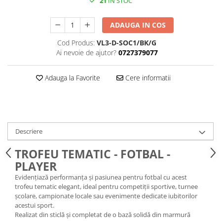
21
IN STOC
ADAUGA IN COS
Cod Produs:
VL3-D-SOC1/BK/G
Ai nevoie de ajutor?
0727379077
Adauga la Favorite
Cere informatii
Descriere
TROFEU TEMATIC - FOTBAL -
PLAYER
Evidențiază performanța și pasiunea pentru fotbal cu acest
trofeu tematic elegant, ideal pentru competiții sportive, turnee
școlare, campionate locale sau evenimente dedicate iubitorilor
acestui sport.
Realizat din sticlă și completat de o bază solidă din marmură