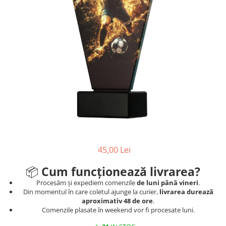
Ski
Tenis de camp
Tenis de Masa
Volei
Alte ramuri sportive
45,00 Lei
📦
Cum funcționează livrarea?
Procesăm și expediem comenzile
de luni până vineri
.
Din momentul în care coletul ajunge la curier,
livrarea durează
aproximativ 48 de ore
.
Comenzile plasate în weekend vor fi procesate luni.