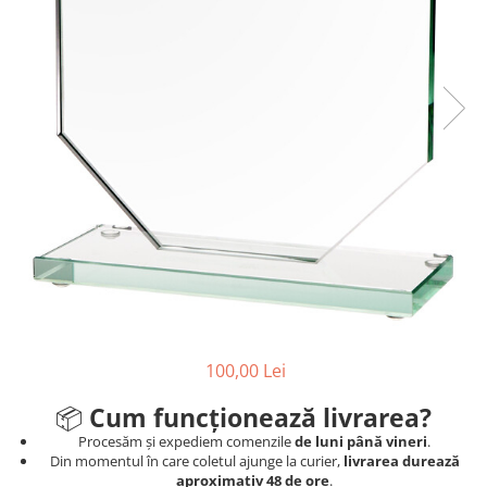
Ski
Tenis de camp
Tenis de Masa
Volei
Alte ramuri sportive
100,00 Lei
📦
Cum funcționează livrarea?
Procesăm și expediem comenzile
de luni până vineri
.
Din momentul în care coletul ajunge la curier,
livrarea durează
aproximativ 48 de ore
.