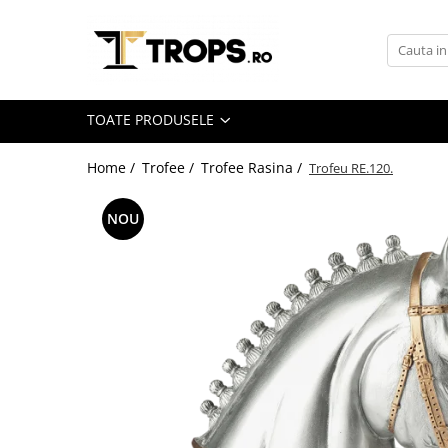
Toate Produsele
Sporturi
TOATE PRODUSELE
Arte Martiale
Atletism
Home /
Trofee /
Trofee Rasina /
Trofeu RE.120.
Automobilism
NOU
Baschet
Ciclism
Darts
Fotbal
Handbal
Inot
Muzica / Dans
Pescuit