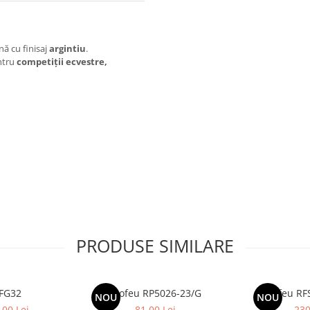
ină cu finisaj
argintiu
.
entru
competiții ecvestre,
PRODUSE SIMILARE
 FG32
Trofeu RP5026-23/G
Trofeu RF
NOU
NOU
,00 Lei
81,00 Lei
230