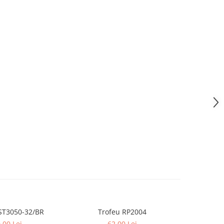
ST3050-32/BR
Trofeu RP2004
Tro
-23%
,00 Lei
62,00 Lei
29,00 L