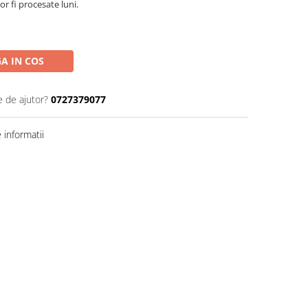
r fi procesate luni.
A IN COS
e de ajutor?
0727379077
informatii