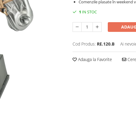
Comenzile plasate în weekend vo
1
IN STOC
ADAUG
Cod Produs:
RE.120.B
Ai nevoi
Adauga la Favorite
Cere 