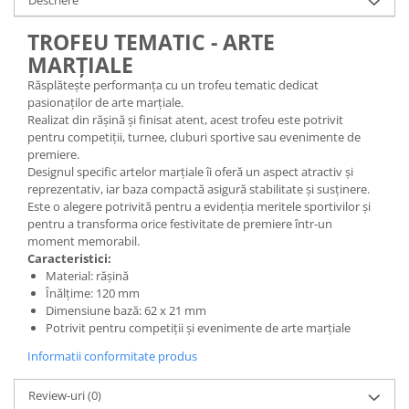
Descriere
TROFEU TEMATIC - ARTE
MARȚIALE
Răsplătește performanța cu un trofeu tematic dedicat
pasionaților de arte marțiale.
Realizat din rășină și finisat atent, acest trofeu este potrivit
pentru competiții, turnee, cluburi sportive sau evenimente de
premiere.
Designul specific artelor marțiale îi oferă un aspect atractiv și
reprezentativ, iar baza compactă asigură stabilitate și susținere.
Este o alegere potrivită pentru a evidenția meritele sportivilor și
pentru a transforma orice festivitate de premiere într-un
moment memorabil.
Caracteristici:
Material: rășină
Înălțime: 120 mm
Dimensiune bază: 62 x 21 mm
Potrivit pentru competiții și evenimente de arte marțiale
Informatii conformitate produs
Review-uri
(0)