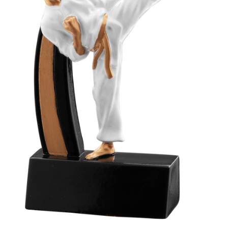
Ski
Tenis de camp
Tenis de Masa
Volei
Alte ramuri sportive