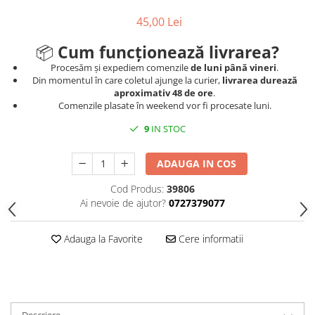
45,00 Lei
📦
Cum funcționează livrarea?
Procesăm și expediem comenzile
de luni până vineri
.
Din momentul în care coletul ajunge la curier,
livrarea durează
aproximativ 48 de ore
.
Comenzile plasate în weekend vor fi procesate luni.
9
IN STOC
ADAUGA IN COS
Cod Produs:
39806
Ai nevoie de ajutor?
0727379077
Adauga la Favorite
Cere informatii