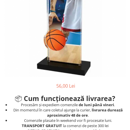
Ski
Tenis de camp
Tenis de Masa
Volei
Alte ramuri sportive
56,00 Lei
📦
Cum funcționează livrarea?
Procesăm și expediem comenzile
de luni până vineri
.
Din momentul în care coletul ajunge la curier,
livrarea durează
aproximativ 48 de ore
.
Comenzile plasate în weekend vor fi procesate luni.
TRANSPORT GRATUIT
la comenzi de peste 300 lei