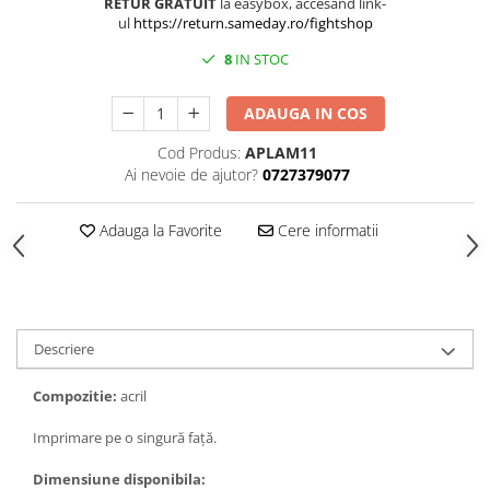
RETUR GRATUIT
la easybox, accesand link-
ul
https://return.sameday.ro/fightshop
8
IN STOC
ADAUGA IN COS
Cod Produs:
APLAM11
Ai nevoie de ajutor?
0727379077
Adauga la Favorite
Cere informatii
Descriere
Compozitie:
acril
Imprimare pe o singură față.
Dimensiune disponibila: