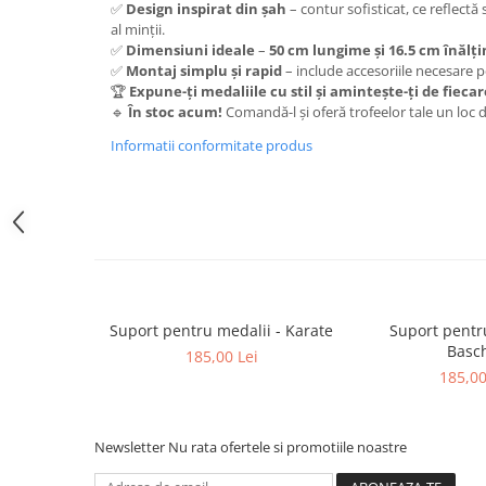
Medalii Non-Tematice
✅
Design inspirat din șah
– contur sofisticat, ce reflectă 
al minții.
Accesorii Medalii
✅
Dimensiuni ideale
–
50 cm lungime și 16.5 cm înălț
Snur Medalie
✅
Montaj simplu și rapid
– include accesoriile necesare p
🏆
Expune-ți medaliile cu stil și amintește-ți de fiec
Medalii Personalizate
🔹
În stoc acum!
Comandă-l și oferă trofeelor tale un loc 
Personalizari Medalii
Informatii conformitate produs
Suport medalii
Trofee
Trofee Acril
Trofee Lemn
Trofee Rasina
Trofee Metalice
Suport pentru medalii - Karate
Suport pentr
Basc
185,00 Lei
Trofee Sticla
185,00
Accesorii Trofee
Personalizari Trofee
Newsletter
Nu rata ofertele si promotiile noastre
Cutii de Prezentare , Mape