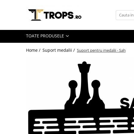
Toate Produsele
Sporturi
TOATE PRODUSELE
Arte Martiale
Atletism
Home /
Suport medalii /
Suport pentru medalii - Sah
Automobilism
Baschet
Ciclism
Darts
Fotbal
Handbal
Inot
Muzica / Dans
Pescuit