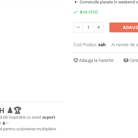
Comenzile plasate în weekend vo
5
IN STOC
ADAUG
Cod Produs:
sah
Ai nevoie de a
Adauga la Favorite
Cere 
H ♟️🏆
să de inspirație cu acest
suport
h! ♟️✨
eal pentru susținerea multiplelor