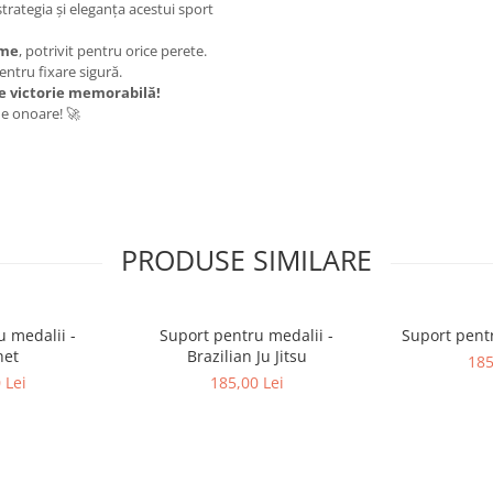
strategia și eleganța acestui sport
ime
, potrivit pentru orice perete.
entru fixare sigură.
are victorie memorabilă!
de onoare! 🚀
PRODUSE SIMILARE
u medalii -
Suport pentru medalii -
Suport pentr
het
Brazilian Ju Jitsu
185
 Lei
185,00 Lei