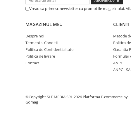
Trofeu Plastic
Vreau sa primesc newsletter cu promotiile magazinului. Af
Figurine
Figurine Rasina
MAGAZINUL MEU
CLIENTI
Figurine Plastic
Despre noi
Metode de
Accesorii Figurine
Termeni si Conditii
Politica d
OUTLET
Politica de Confidentialitate
Garantia 
Cupe Outlet
Politica de livrare
Formular 
Contact
ANPC
Medalii Outlet
ANPC - SA
Trofee Outlet
Figurine Outlet
Personalizari
©Copyright SLF MEDIA SRL 2026
Platforma E-commerce by
Produse Personalizate
Gomag
Trofee Personalizate
Tematica Tricolor
Alte categorii