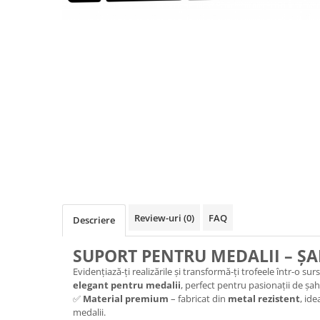
Sah
Ski
Tenis de camp
Tenis de Masa
Volei
Alte ramuri sportive
Cupe
Cupe economice
Cupe standard
Cupe premium
Review-uri
(0)
FAQ
Descriere
Accesorii Cupe
SUPORT PENTRU MEDALII – ȘA
Personalizari Cupe
Evidențiază-ți realizările și transformă-ți trofeele într-o sur
Medalii
elegant pentru medalii
, perfect pentru pasionații de șa
✅
Material premium
– fabricat din
metal rezistent
, id
Medalii Tematice
medalii.