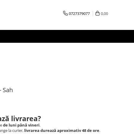
0727379077
0,00
- Sah
ză livrarea?
le
de luni până vineri
.
nge la curier,
livrarea durează aproximativ 48 de ore
.