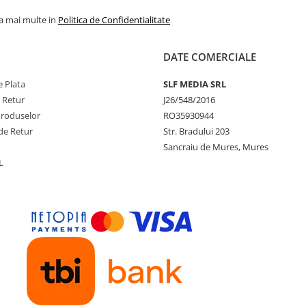
la mai multe in
Politica de Confidentialitate
DATE COMERCIALE
 Plata
SLF MEDIA SRL
e Retur
J26/548/2016
Produselor
RO35930944
de Retur
Str. Bradului 203
Sancraiu de Mures, Mures
L