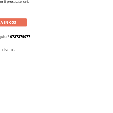
r fi procesate luni.
A IN COS
jutor?
0727379077
informatii