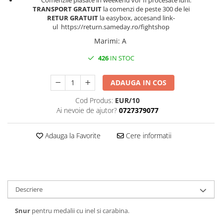
Comenzile plasate în weekend vor fi procesate luni.
TRANSPORT GRATUIT
la comenzi de peste 300 de lei
RETUR GRATUIT
la easybox, accesand link-
ul https://return.sameday.ro/fightshop
Marimi
:
A
426
IN STOC
ADAUGA IN COS
Cod Produs:
EUR/10
Ai nevoie de ajutor?
0727379077
Adauga la Favorite
Cere informatii
Descriere
Snur
pentru medalii cu inel si carabina.