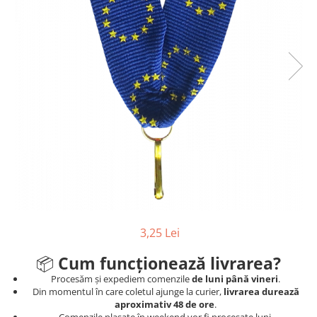
Ski
Tenis de camp
Tenis de Masa
Volei
Alte ramuri sportive
3,25 Lei
📦
Cum funcționează livrarea?
Procesăm și expediem comenzile
de luni până vineri
.
Din momentul în care coletul ajunge la curier,
livrarea durează
aproximativ 48 de ore
.