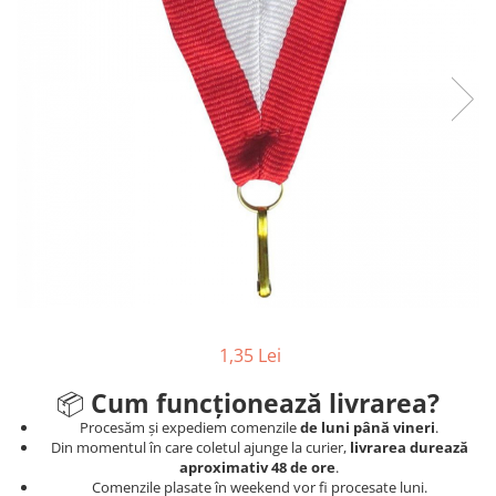
Ski
Tenis de camp
Tenis de Masa
Volei
Alte ramuri sportive
1,35 Lei
📦
Cum funcționează livrarea?
Procesăm și expediem comenzile
de luni până vineri
.
Din momentul în care coletul ajunge la curier,
livrarea durează
aproximativ 48 de ore
.
Comenzile plasate în weekend vor fi procesate luni.