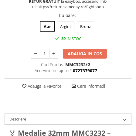
Medalii Non-Tematice
RETUR GRATUIT
la easybox, accesand link-
ul https://return.sameday.ro/fightshop
Accesorii Medalii
Culoare
:
Snur Medalie
Aur
Argint
Bronz
Medalii Personalizate
Personalizari Medalii
39
IN STOC
Suport medalii
ADAUGA IN COS
Trofee
Trofee Acril
Cod Produs:
MMC3232/G
Ai nevoie de ajutor?
0727379077
Trofee Lemn
Trofee Rasina
Adauga la Favorite
Cere informatii
Trofee Metalice
Trofee Sticla
Accesorii Trofee
Descriere
Personalizari Trofee
Cutii de Prezentare , Mape
🏅
Medalie 32mm MMC3232 –