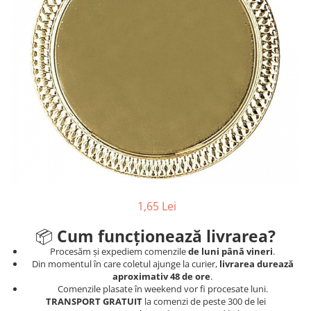
Sah
Ski
Tenis de camp
Tenis de Masa
Volei
Alte ramuri sportive
Cupe
Cupe economice
Cupe standard
1,65 Lei
Cupe premium
Accesorii Cupe
📦
Cum funcționează livrarea?
Personalizari Cupe
Procesăm și expediem comenzile
de luni până vineri
.
Din momentul în care coletul ajunge la curier,
livrarea durează
Medalii
aproximativ 48 de ore
.
Comenzile plasate în weekend vor fi procesate luni.
Medalii Tematice
TRANSPORT GRATUIT
la comenzi de peste 300 de lei