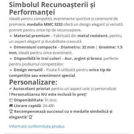
Simbolul Recunoașterii și
Trofeu Plastic
Performanței
Figurine
Ideală pentru competiții, evenimente sportive și ceremonii de
Figurine Rasina
premiere,
medalia MMC 3232
oferă un design elegant și versatil,
Figurine Plastic
potrivit pentru orice tip de recunoaștere.
🔹
Material premium
– Fabricată din
metal rezistent
, pentru
Accesorii Figurine
un aspect elegant și durabilitate crescută.
🔹
Dimensiuni compacte
–
Diametru: 32 mm
|
Grosime: 1.5
OUTLET
mm
, ideală pentru orice eveniment.
Cupe Outlet
🔹
Disponibilă în trei culori
–
Aur, argint și bronz
, perfecte
pentru podiumul competițiilor.
Medalii Outlet
🔹
Design versatil
– Poate fi utilizată pentru
orice tip de
Trofee Outlet
competiție sau eveniment special
.
Personalizare:
Figurine Outlet
✔
Autocolant printat
pentru un aspect unic și personalizat
Personalizari
❗
Personalizarea NU este inclusă în preț!
📦
Disponibilitate
: În stoc
Produse Personalizate
🚚
Livrare rapidă
: 24-48h
Trofee Personalizate
🏆
Recompensează succesul cu o medalie simbolică și
elegantă!
🏆
Tematica Tricolor
Informatii conformitate produs
Alte categorii