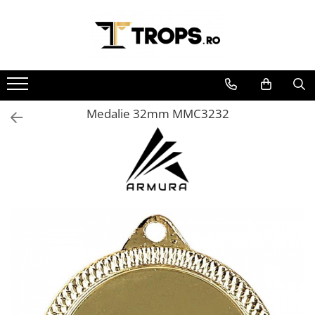
Toate Produsele
Sporturi
Arte Martiale
Medalie 32mm MMC3232
Atletism
Automobilism
Baschet
Ciclism
Darts
Fotbal
Handbal
Inot
Muzica / Dans
Pescuit