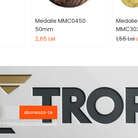
Medalie MMC0450
Medali
50mm
MMC30
2,65 Lei
1,55 Lei
e in
Politica de Confidentialitate