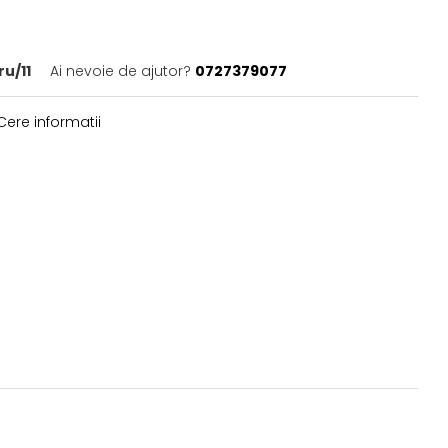
u/11
Ai nevoie de ajutor?
0727379077
ere informatii