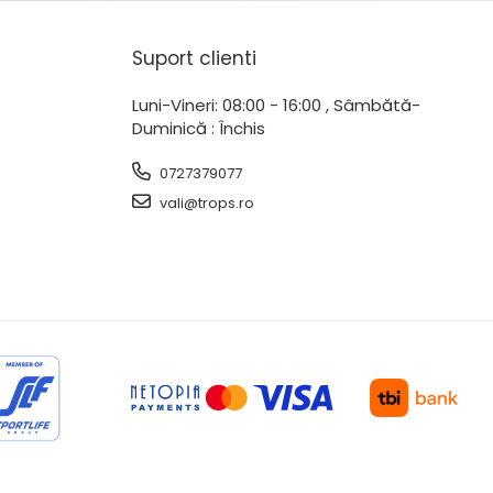
Suport clienti
Luni-Vineri: 08:00 - 16:00 , Sâmbătă-
Duminică : Închis
0727379077
vali@trops.ro