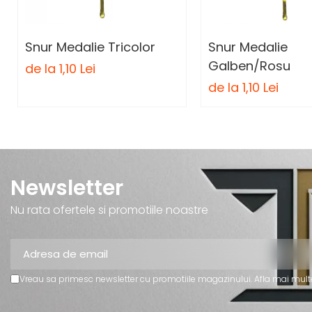
Personalizari Trofee
Cutii de Prezentare , Mape
Snur Medalie Tricolor
Snur Medalie
Trofeu Plastic
Galben/Rosu
de la 1,10 Lei
Figurine
de la 1,10 Lei
Figurine Rasina
Figurine Plastic
Accesorii Figurine
OUTLET
Newsletter
Cupe Outlet
Medalii Outlet
Nu rata ofertele si promotiile noastre
Trofee Outlet
Figurine Outlet
Personalizari
Vreau sa primesc newsletter cu promotiile magazinului. Afla mai mult
Produse Personalizate