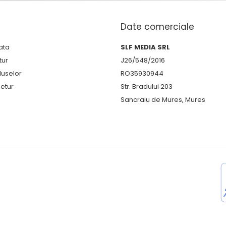
Date comerciale
ata
SLF MEDIA SRL
tur
J26/548/2016
duselor
RO35930944
etur
Str. Bradului 203
Sancraiu de Mures, Mures