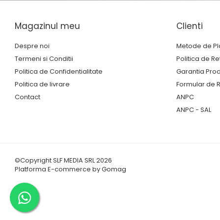
Trofee Personalizate
Tematica Tricolor
Magazinul meu
Clienti
Alte categorii
Columbofili
Despre noi
Metode de Pl
Termeni si Conditii
Politica de Re
Pompieri
Politica de Confidentialitate
Garantia Pro
Politica de livrare
Formular de R
Contact
ANPC
ANPC - SAL
©Copyright SLF MEDIA SRL 2026
Platforma E-commerce by Gomag