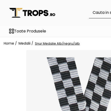
Toate Produsele
Sporturi
Toate Produsele
Arte Martiale
Atletism
Home /
Medalii /
Snur Medalie Alb/negru/alb
Automobilism
Baschet
Ciclism
Darts
Fotbal
Handbal
Inot
Muzica / Dans