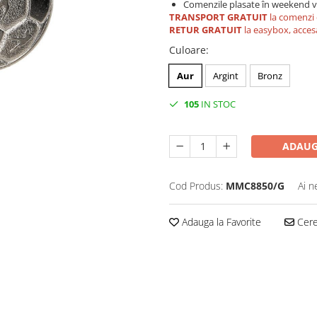
Comenzile plasate în weekend vo
TRANSPORT GRATUIT
la comenzi 
RETUR GRATUIT
la easybox, acces
Culoare
:
Aur
Argint
Bronz
105
IN STOC
ADAUG
Cod Produs:
MMC8850/G
Ai n
Adauga la Favorite
Cere 