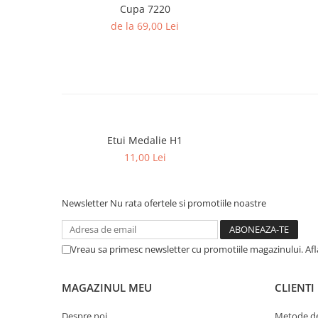
Trofeu Plastic
Cupa 7220
de la 69,00 Lei
Figurine
Figurine Rasina
Figurine Plastic
Accesorii Figurine
OUTLET
Cupe Outlet
Etui Medalie H1
Medalii Outlet
11,00 Lei
Trofee Outlet
Figurine Outlet
Newsletter
Nu rata ofertele si promotiile noastre
Personalizari
Produse Personalizate
Vreau sa primesc newsletter cu promotiile magazinului. Af
Trofee Personalizate
Tematica Tricolor
MAGAZINUL MEU
CLIENTI
Alte categorii
Despre noi
Metode de