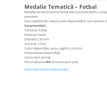
Medalii Non-Tematice
Medalie Tematică – Fotbal
Accesorii Medalii
Medalia tematică pentru fotbal este potrivită pentru compe
Snur Medalie
premiere.
Este realizată din metal și este disponibilă în trei variante 
Medalii Personalizate
Caracteristici:
Personalizari Medalii
Tematică: fotbal
Material: metal
Suport medalii
Diametru: 50 mm
Trofee
Grosime: 2 mm
Culori disponibile: auriu, argintiu și bronz
Trofee Acril
Personalizare disponibilă:
Trofee Lemn
Autocolant printat
Personalizarea
NU
este inclusă în preț.
Trofee Rasina
Informatii conformitate produs
Trofee Metalice
Trofee Sticla
Accesorii Trofee
Personalizari Trofee
Cutii de Prezentare , Mape