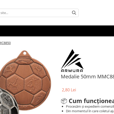
MC8850
Medalie 50mm MMC8
2,80 Lei
📦
Cum funcționea
Procesăm și expediem comenzi
Din momentul în care coletul aju