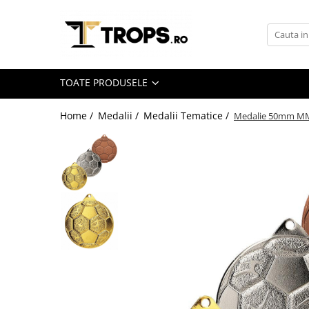
Toate Produsele
Sporturi
TOATE PRODUSELE
Arte Martiale
Atletism
Home /
Medalii /
Medalii Tematice /
Medalie 50mm M
Automobilism
Baschet
Ciclism
Darts
Fotbal
Handbal
Inot
Muzica / Dans
Pescuit