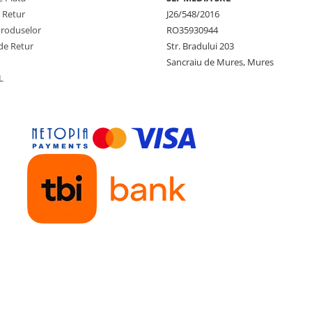
e Retur
J26/548/2016
Produselor
RO35930944
de Retur
Str. Bradului 203
Sancraiu de Mures, Mures
L