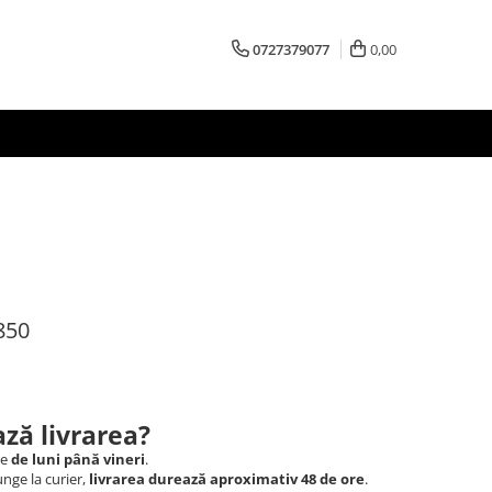
0727379077
0,00
850
ză livrarea?
le
de luni până vineri
.
nge la curier,
livrarea durează aproximativ 48 de ore
.