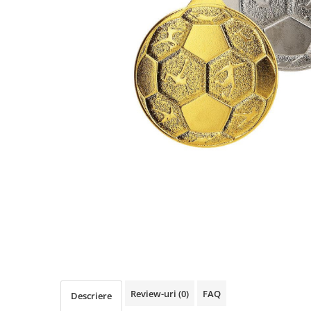
Sah
Ski
Tenis de camp
Tenis de Masa
Volei
Alte ramuri sportive
Cupe
Cupe economice
Cupe standard
Cupe premium
Accesorii Cupe
Personalizari Cupe
Medalii
Medalii Tematice
Review-uri
(0)
FAQ
Descriere