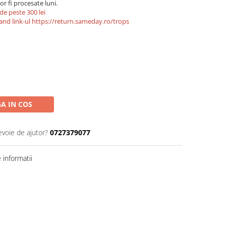
r fi procesate luni.
de peste 300 lei
and link-ul
https://return.sameday.ro/trops
A IN COS
evoie de ajutor?
0727379077
informatii