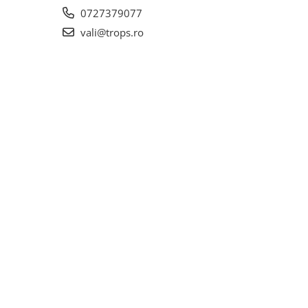
0727379077
vali@trops.ro