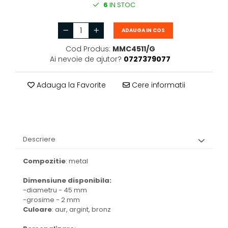
6
IN STOC
ADAUGA IN COS
Cod Produs:
MMC4511/G
Ai nevoie de ajutor?
0727379077
Adauga la Favorite
Cere informatii
Descriere
Compozitie
: metal
Dimensiune disponibila:
-diametru - 45 mm
-grosime - 2 mm
Culoare
: aur, argint, bronz