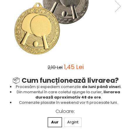
Sah
Ski
Tenis de camp
Tenis de Masa
Volei
Alte ramuri sportive
1,45 Lei
2,10 Lei
📦
Cum funcționează livrarea?
Procesăm și expediem comenzile
de luni până vineri
.
Din momentul în care coletul ajunge la curier,
livrarea
durează aproximativ 48 de ore
.
Comenzile plasate în weekend vor fi procesate luni.
Culoare
:
Aur
Argint