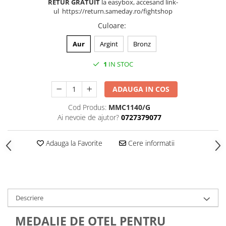
RETUR GRATUIT
la easybox, accesand link-
ul https://return.sameday.ro/fightshop
Culoare
:
Aur
Argint
Bronz
1
IN STOC
ADAUGA IN COS
Cod Produs:
MMC1140/G
Ai nevoie de ajutor?
0727379077
Adauga la Favorite
Cere informatii
Descriere
MEDALIE DE OȚEL PENTRU