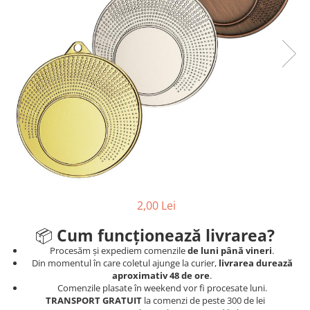
Ski
Tenis de camp
Tenis de Masa
Volei
Alte ramuri sportive
2,00 Lei
📦
Cum funcționează livrarea?
Procesăm și expediem comenzile
de luni până vineri
.
Din momentul în care coletul ajunge la curier,
livrarea durează
aproximativ 48 de ore
.
Comenzile plasate în weekend vor fi procesate luni.
TRANSPORT GRATUIT
la comenzi de peste 300 de lei