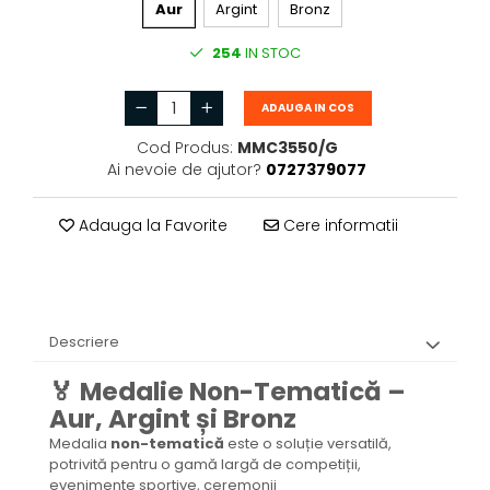
Aur
Argint
Bronz
254
IN STOC
ADAUGA IN COS
Cod Produs:
MMC3550/G
Ai nevoie de ajutor?
0727379077
Adauga la Favorite
Cere informatii
Descriere
🏅 Medalie Non-Tematică –
Aur, Argint și Bronz
Medalia
non-tematică
este o soluție versatilă,
potrivită pentru o gamă largă de competiții,
evenimente sportive, ceremonii