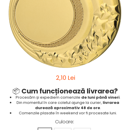
Sah
Ski
Tenis de camp
Tenis de Masa
Volei
Alte ramuri sportive
2,10 Lei
📦
Cum funcționează livrarea?
Procesăm și expediem comenzile
de luni până vineri
.
Din momentul în care coletul ajunge la curier,
livrarea
durează aproximativ 48 de ore
.
Comenzile plasate în weekend vor fi procesate luni.
Culoare
: