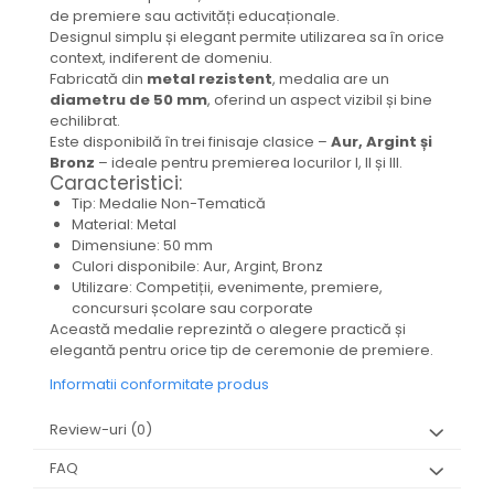
de premiere sau activități educaționale.
Designul simplu și elegant permite utilizarea sa în orice
context, indiferent de domeniu.
Fabricată din
metal rezistent
, medalia are un
diametru de 50 mm
, oferind un aspect vizibil și bine
echilibrat.
Este disponibilă în trei finisaje clasice –
Aur, Argint și
Bronz
– ideale pentru premierea locurilor I, II și III.
Caracteristici:
Tip: Medalie Non-Tematică
Material: Metal
Dimensiune: 50 mm
Culori disponibile: Aur, Argint, Bronz
Utilizare: Competiții, evenimente, premiere,
concursuri școlare sau corporate
Această medalie reprezintă o alegere practică și
elegantă pentru orice tip de ceremonie de premiere.
Informatii conformitate produs
Review-uri
(0)
FAQ