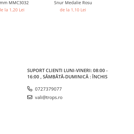
32mm MMC3032
Snur Medalie Rosu
Medali
NOU
e la 1,20 Lei
de la 1,10 Lei
5,20 L
SUPORT CLIENTI
LUNI-VINERI: 08:00 -
16:00 , SÂMBĂTĂ-DUMINICĂ : ÎNCHIS
0727379077
vali@trops.ro