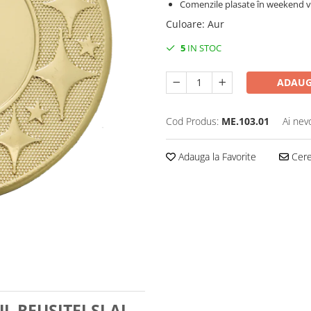
Comenzile plasate în weekend vo
Culoare
:
Aur
5
IN STOC
ADAUG
Cod Produs:
ME.103.01
Ai nev
Adauga la Favorite
Cere 
L REUȘITEI ȘI AL