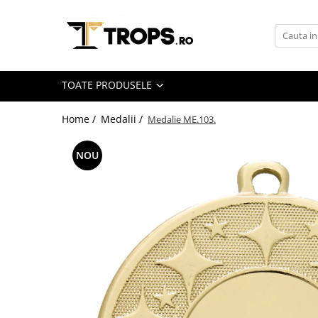
Toate Produsele
Sporturi
TOATE PRODUSELE
Arte Martiale
Atletism
Home /
Medalii /
Medalie ME.103.
Automobilism
NOU
Baschet
Ciclism
Darts
Fotbal
Handbal
Inot
Muzica / Dans
Pescuit