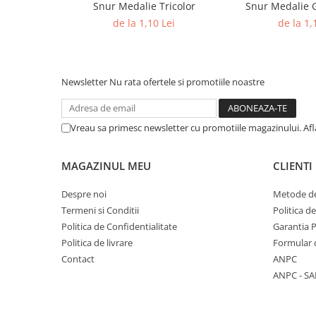
Snur Medalie Tricolor
Snur Medalie 
Trofeu Plastic
de la 1,10 Lei
de la 1,
Figurine
Figurine Rasina
Figurine Plastic
Newsletter
Nu rata ofertele si promotiile noastre
Accesorii Figurine
OUTLET
Vreau sa primesc newsletter cu promotiile magazinului. Af
Cupe Outlet
Medalii Outlet
MAGAZINUL MEU
CLIENTI
Trofee Outlet
Despre noi
Metode de
Figurine Outlet
Termeni si Conditii
Politica d
Personalizari
Politica de Confidentialitate
Garantia 
Produse Personalizate
Politica de livrare
Formular 
Trofee Personalizate
Contact
ANPC
ANPC - SA
Tematica Tricolor
Alte categorii