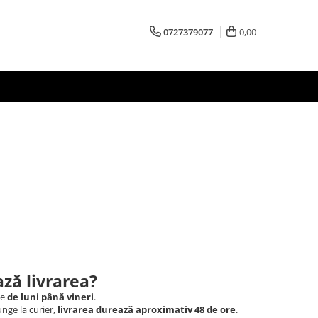
0727379077
0,00
ză livrarea?
le
de luni până vineri
.
nge la curier,
livrarea durează aproximativ 48 de ore
.