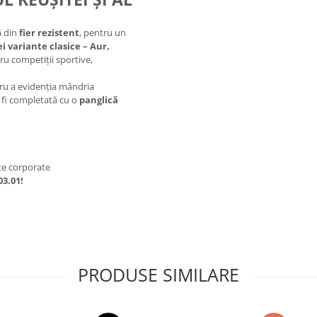
ă din
fier rezistent
, pentru un
ei variante clasice – Aur,
ru competiții sportive,
ru a evidenția mândria
e fi completată cu o
panglică
te corporate
03.01!
PRODUSE SIMILARE