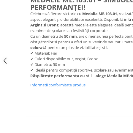
Medalii Non-Tematice
PERFORMANȚEI!
Accesorii Medalii
Celebrează fiecare victorie cu
Medalia ME.103.01
, realizat
Snur Medalie
aspect elegant și o durabilitate excelentă. Disponibilă în
tr
Argint și Bronz
, această medalie este alegerea ideală pent
Medalii Personalizate
evenimente școlare sau festivități corporate.
Cu un diametru de
50 mm
, are dimensiunea perfectă pent
Personalizari Medalii
câștigătorilor și pentru a oferi un suvenir de neuitat. Poat
Suport medalii
colorată
pentru un plus de vizibilitate și stil.
✔ Material: Fier
Trofee
✔ Culori disponibile: Aur, Argint, Bronz
Trofee Acril
✔ Diametru: 50 mm
✔ Ideală pentru competiții sportive, școlare sau evenimen
Trofee Lemn
Răsplătește performanța cu stil – alege Medalia ME.1
Trofee Rasina
Informatii conformitate produs
Trofee Metalice
Trofee Sticla
Accesorii Trofee
Personalizari Trofee
Cutii de Prezentare , Mape