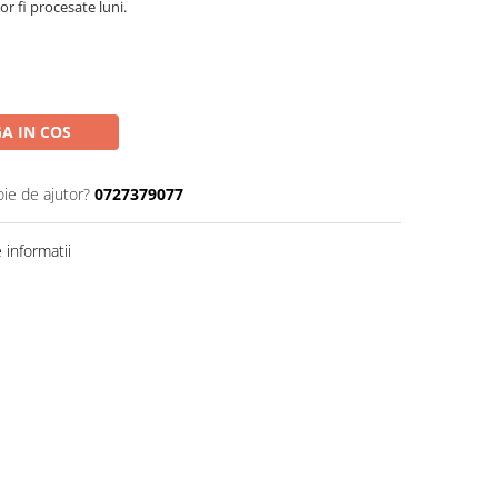
r fi procesate luni.
A IN COS
oie de ajutor?
0727379077
informatii