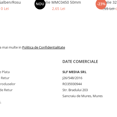
Galben/Rosu
Medalie MMC0450 50mm
Medalie 
NOU
-23%
10 Lei
2,65 Lei
1,55 Lei
d
la mai multe in
Politica de Confidentialitate
DATE COMERCIALE
 Plata
SLF MEDIA SRL
e Retur
J26/548/2016
Produselor
RO35930944
de Retur
Str. Bradului 203
Sancraiu de Mures, Mures
L