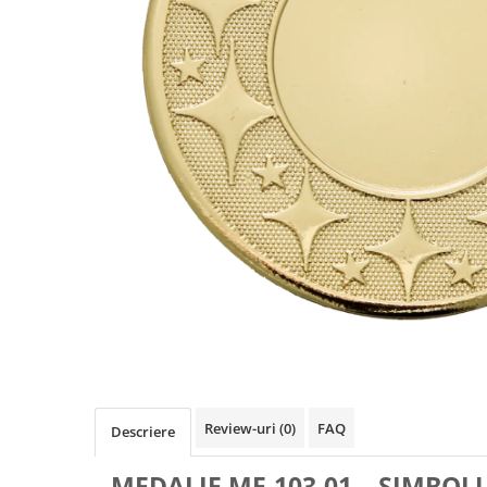
Sah
Ski
Tenis de camp
Tenis de Masa
Volei
Alte ramuri sportive
Cupe
Cupe economice
Cupe standard
Cupe premium
Accesorii Cupe
Personalizari Cupe
Medalii
Review-uri
(0)
FAQ
Descriere
Medalii Tematice
MEDALIE ME.103.01 – SIMBOLU