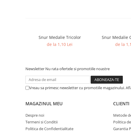
Trofeu Plastic
Figurine
Figurine Rasina
Figurine Plastic
Snur Medalie Tricolor
Snur Medalie 
Accesorii Figurine
de la 1,10 Lei
de la 1,
OUTLET
Cupe Outlet
Medalii Outlet
Newsletter
Nu rata ofertele si promotiile noastre
Trofee Outlet
Figurine Outlet
Vreau sa primesc newsletter cu promotiile magazinului. Af
Personalizari
Produse Personalizate
MAGAZINUL MEU
CLIENTI
Trofee Personalizate
Despre noi
Metode de
Tematica Tricolor
Termeni si Conditii
Politica d
Alte categorii
Politica de Confidentialitate
Garantia 