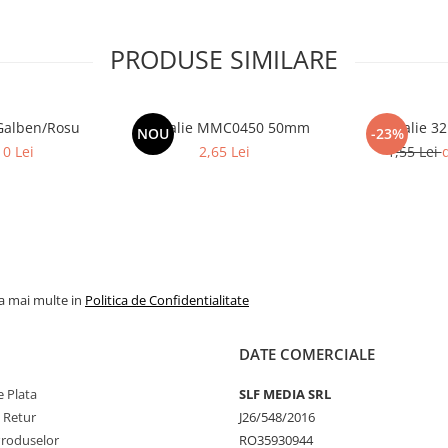
PRODUSE SIMILARE
Galben/Rosu
Medalie MMC0450 50mm
Medalie 
NOU
-23%
10 Lei
2,65 Lei
1,55 Lei
d
la mai multe in
Politica de Confidentialitate
DATE COMERCIALE
 Plata
SLF MEDIA SRL
e Retur
J26/548/2016
Produselor
RO35930944