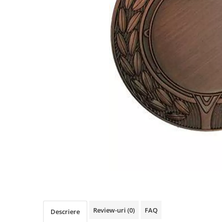
Sah
Ski
Tenis de camp
Tenis de Masa
Volei
Alte ramuri sportive
Cupe
Cupe economice
Cupe standard
Cupe premium
Accesorii Cupe
Personalizari Cupe
Medalii
Medalii Tematice
Review-uri
(0)
FAQ
Descriere