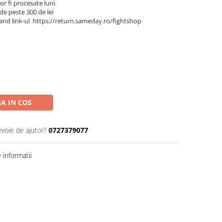
r fi procesate luni.
de peste 300 de lei
and link-ul https://return.sameday.ro/fightshop
A IN COS
evoie de ajutor?
0727379077
informatii