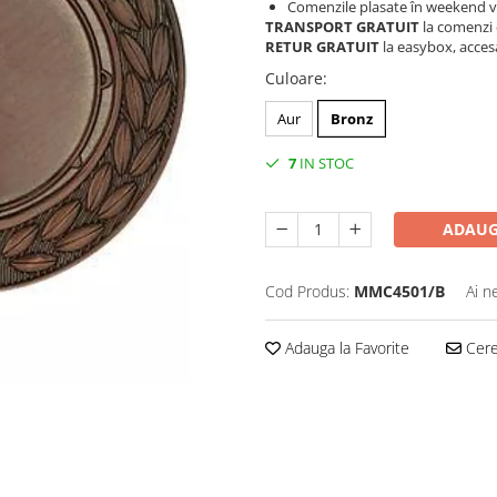
Comenzile plasate în weekend vo
TRANSPORT GRATUIT
la comenzi 
RETUR GRATUIT
la easybox, acces
Culoare
:
Aur
Bronz
7
IN STOC
ADAUG
Cod Produs:
MMC4501/B
Ai n
Adauga la Favorite
Cere 