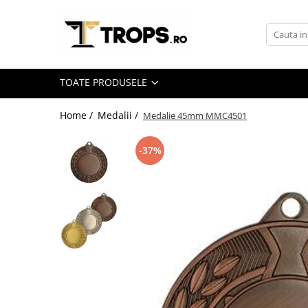
Toate Produsele
Sporturi
TOATE PRODUSELE
Arte Martiale
Atletism
Home /
Medalii /
Medalie 45mm MMC4501
Automobilism
-37%
Baschet
Ciclism
Darts
Fotbal
Handbal
Inot
Muzica / Dans
Pescuit