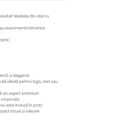
euitat! Medalia din oțel cu
i sau evenimente tematice.
oprie.
tentă și elegantă
lă ideală pentru logo, text sau
eră un aspect premium
u corporate
nu este inclusă în preț)
act vizual și valoare