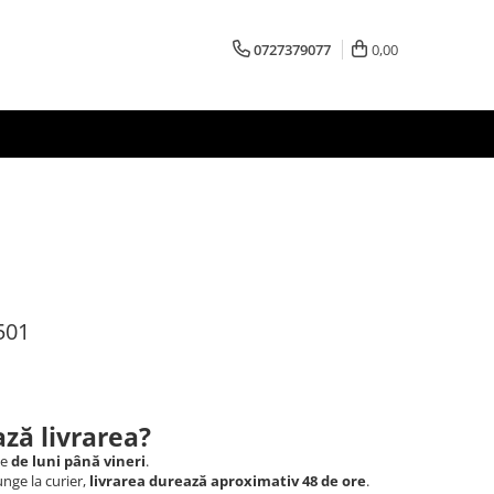
0727379077
0,00
501
ză livrarea?
le
de luni până vineri
.
nge la curier,
livrarea durează aproximativ 48 de ore
.