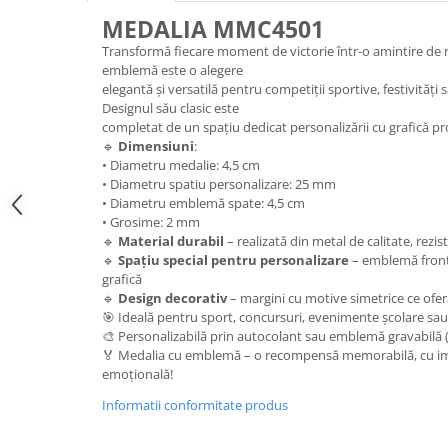
Medalii Non-Tematice
MEDALIA MMC4501
Accesorii Medalii
Transformă fiecare moment de victorie într-o amintire de n
Snur Medalie
emblemă este o alegere
elegantă și versatilă pentru competiții sportive, festivităț
Medalii Personalizate
Designul său clasic este
Personalizari Medalii
completat de un spațiu dedicat personalizării cu grafică pr
🔹
Dimensiuni
:
Suport medalii
• Diametru medalie: 4,5 cm
Trofee
• Diametru spatiu personalizare: 25 mm
• Diametru emblemă spate: 4,5 cm
Trofee Acril
• Grosime: 2 mm
Trofee Lemn
🔹
Material durabil
– realizată din metal de calitate, rezis
🔹
Spațiu special pentru personalizare
– emblemă fronta
Trofee Rasina
grafică
🔹
Design decorativ
– margini cu motive simetrice ce of
Trofee Metalice
🎯 Ideală pentru sport, concursuri, evenimente școlare sa
Trofee Sticla
🎨 Personalizabilă prin autocolant sau emblemă gravabilă (
🏅 Medalia cu emblemă – o recompensă memorabilă, cu imp
Accesorii Trofee
emoțională!
Personalizari Trofee
Informatii conformitate produs
Cutii de Prezentare , Mape