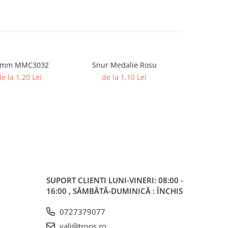
32mm MMC3032
Snur Medalie Rosu
Medali
NOU
e la 1,20 Lei
de la 1,10 Lei
5,20 L
SUPORT CLIENTI
LUNI-VINERI: 08:00 -
16:00 , SÂMBĂTĂ-DUMINICĂ : ÎNCHIS
0727379077
vali@trops.ro