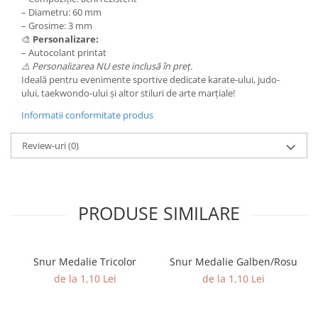
Trofeu Plastic
– Diametru: 60 mm
– Grosime: 3 mm
Figurine
🎨
Personalizare:
Figurine Rasina
– Autocolant printat
⚠️ Personalizarea NU este inclusă în preț.
Figurine Plastic
Ideală pentru evenimente sportive dedicate karate-ului, judo-
Accesorii Figurine
ului, taekwondo-ului și altor stiluri de arte marțiale!
OUTLET
Informatii conformitate produs
Cupe Outlet
Review-uri
(0)
Medalii Outlet
Trofee Outlet
Figurine Outlet
PRODUSE SIMILARE
Personalizari
Produse Personalizate
Trofee Personalizate
Snur Medalie Tricolor
Snur Medalie Galben/Rosu
de la 1,10 Lei
de la 1,10 Lei
Tematica Tricolor
Alte categorii