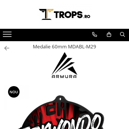
Toate Produsele
Sporturi
Arte Martiale
Medalie 60mm MDABL-M29
Atletism
Automobilism
Baschet
Ciclism
Darts
Fotbal
NOU
Handbal
Inot
Muzica / Dans
Pescuit