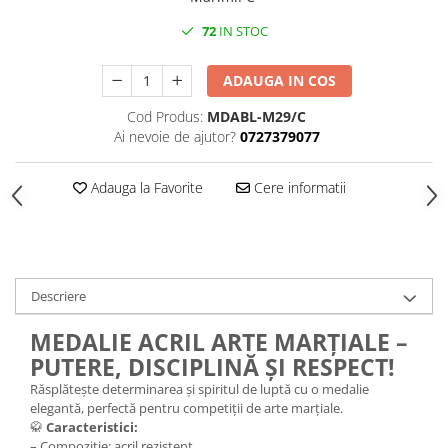
Medalii Non-Tematice
72
IN STOC
Accesorii Medalii
Snur Medalie
ADAUGA IN COS
Medalii Personalizate
Cod Produs:
MDABL-M29/C
Personalizari Medalii
Ai nevoie de ajutor?
0727379077
Suport medalii
Trofee
Adauga la Favorite
Cere informatii
Trofee Acril
Trofee Lemn
Trofee Rasina
Descriere
Trofee Metalice
Trofee Sticla
MEDALIE ACRIL ARTE MARȚIALE –
PUTERE, DISCIPLINĂ ȘI RESPECT!
Accesorii Trofee
Răsplătește determinarea și spiritul de luptă cu o medalie
Personalizari Trofee
elegantă, perfectă pentru competiții de arte marțiale.
Cutii de Prezentare , Mape
🥋
Caracteristici:
– Compoziție: acril rezistent