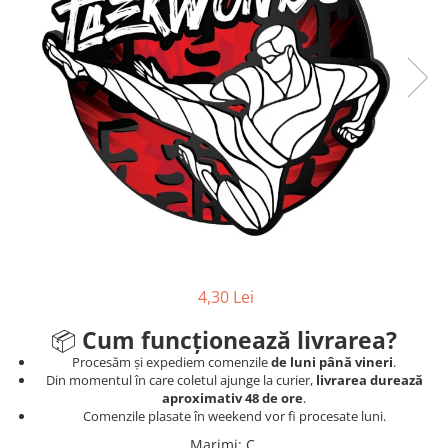
Sah
Ski
Tenis de camp
Tenis de Masa
Volei
Alte ramuri sportive
Cupe
Cupe economice
Cupe standard
4,30 Lei
Cupe premium
Accesorii Cupe
📦
Cum funcționează livrarea?
Personalizari Cupe
Procesăm și expediem comenzile
de luni până vineri
.
Din momentul în care coletul ajunge la curier,
livrarea durează
Medalii
aproximativ 48 de ore
.
Comenzile plasate în weekend vor fi procesate luni.
Medalii Tematice
Marimi
:
C