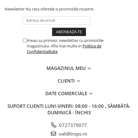
Columbofili
Newsletter
Nu rata ofertele si promotiile noastre
Pompieri
Vreau sa primesc newsletter cu promotiile
magazinului. Afla mai multe in
Politica de
Confidentialitate
MAGAZINUL MEU
CLIENTI
DATE COMERCIALE
SUPORT CLIENTI
LUNI-VINERI: 08:00 - 16:00 , SÂMBĂTĂ-
DUMINICĂ : ÎNCHIS
0727379077
vali@trops.ro