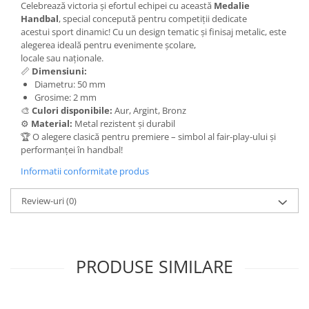
Celebrează victoria și efortul echipei cu această
Medalie
Trofeu Plastic
Handbal
, special concepută pentru competiții dedicate
Figurine
acestui sport dinamic! Cu un design tematic și finisaj metalic, este
alegerea ideală pentru evenimente școlare,
Figurine Rasina
locale sau naționale.
Figurine Plastic
📏
Dimensiuni:
Diametru: 50 mm
Accesorii Figurine
Grosime: 2 mm
OUTLET
🎨
Culori disponibile:
Aur, Argint, Bronz
⚙️
Material:
Metal rezistent și durabil
Cupe Outlet
🏆 O alegere clasică pentru premiere – simbol al fair-play-ului și
Medalii Outlet
performanței în handbal!
Trofee Outlet
Informatii conformitate produs
Figurine Outlet
Review-uri
(0)
Personalizari
Produse Personalizate
Trofee Personalizate
PRODUSE SIMILARE
Tematica Tricolor
Alte categorii