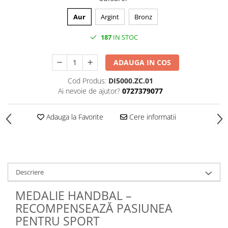
Medalii Non-Tematice
Accesorii Medalii
Aur
Argint
Bronz
Snur Medalie
187
IN STOC
Medalii Personalizate
ADAUGA IN COS
Personalizari Medalii
Suport medalii
Cod Produs:
DI5000.ZC.01
Ai nevoie de ajutor?
0727379077
Trofee
Trofee Acril
Adauga la Favorite
Cere informatii
Trofee Lemn
Trofee Rasina
Trofee Metalice
Trofee Sticla
Descriere
Accesorii Trofee
MEDALIE HANDBAL –
Personalizari Trofee
RECOMPENSEAZĂ PASIUNEA
Cutii de Prezentare , Mape
PENTRU SPORT