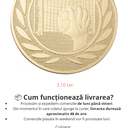
Sah
Ski
Tenis de camp
Tenis de Masa
Volei
Alte ramuri sportive
Cupe
Cupe economice
Cupe standard
3,10 Lei
Cupe premium
Accesorii Cupe
📦
Cum funcționează livrarea?
Personalizari Cupe
Procesăm și expediem comenzile
de luni până vineri
.
Din momentul în care coletul ajunge la curier,
livrarea durează
Medalii
aproximativ 48 de ore
.
Comenzile plasate în weekend vor fi procesate luni.
Medalii Tematice
Culoare
: