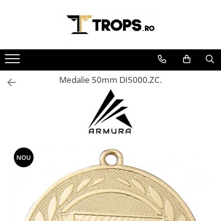
Toate Produsele
Sporturi
Arte Martiale
Medalie 50mm DI5000.ZC.
Atletism
Automobilism
Baschet
Ciclism
Darts
Fotbal
NOU
Handbal
Inot
Muzica / Dans
Pescuit