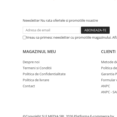
Trofeu Plastic
Figurine
Figurine Rasina
Newsletter
Nu rata ofertele si promotiile noastre
Figurine Plastic
Accesorii Figurine
Vreau sa primesc newsletter cu promotiile magazinului. Af
OUTLET
Cupe Outlet
MAGAZINUL MEU
CLIENTI
Medalii Outlet
Despre noi
Metode de
Trofee Outlet
Termeni si Conditii
Politica d
Figurine Outlet
Politica de Confidentialitate
Garantia 
Politica de livrare
Formular 
Personalizari
Contact
ANPC
Produse Personalizate
ANPC - SA
Trofee Personalizate
Tematica Tricolor
Alte categorii
©Copyright SLF MEDIA SRL 2026
Platforma E-commerce by