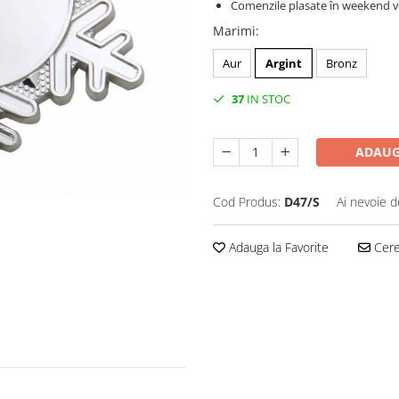
Comenzile plasate în weekend vo
Marimi
:
Aur
Argint
Bronz
37
IN STOC
ADAUG
Cod Produs:
D47/S
Ai nevoie d
Adauga la Favorite
Cere 