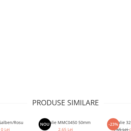
PRODUSE SIMILARE
Galben/Rosu
Medalie MMC0450 50mm
Medalie 
NOU
-23%
10 Lei
2,65 Lei
1,55 Lei
d