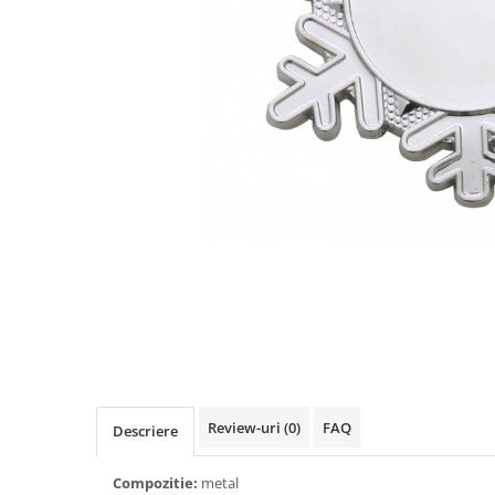
Sah
Ski
Tenis de camp
Tenis de Masa
Volei
Alte ramuri sportive
Cupe
Cupe economice
Cupe standard
Cupe premium
Accesorii Cupe
Personalizari Cupe
Review-uri
(0)
FAQ
Descriere
Medalii
Medalii Tematice
Compozitie:
metal