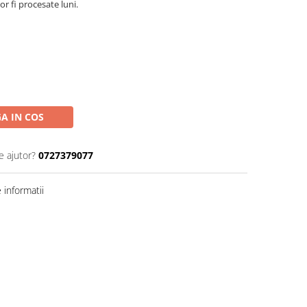
r fi procesate luni.
A IN COS
e ajutor?
0727379077
informatii