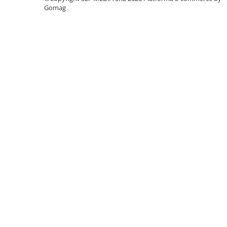
Columbofili
Gomag
Pompieri