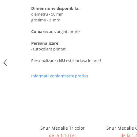
Medalii Non-Tematice
Dimensiune disponibila:
Accesorii Medalii
diametru - 50 mm
Snur Medalie
grosime - 2 mm
Medalii Personalizate
Culoare:
aur, argint, bronz
Personalizari Medalii
Personalizare:
Suport medalii
-autocolant printat
Trofee
Personalizarea
NU
este inclusa in pret!
Trofee Acril
Trofee Lemn
Informatii conformitate produs
Trofee Rasina
Trofee Metalice
Trofee Sticla
Accesorii Trofee
Personalizari Trofee
Snur Medalie Tricolor
Snur Medalie 
Cutii de Prezentare , Mape
de la 1,10 Lei
de la 1,