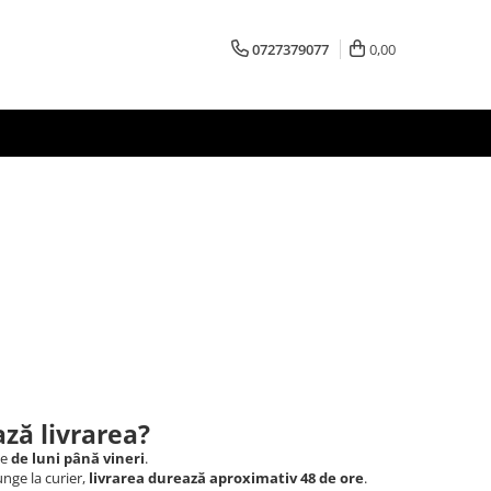
0727379077
0,00
ză livrarea?
le
de luni până vineri
.
nge la curier,
livrarea durează aproximativ 48 de ore
.