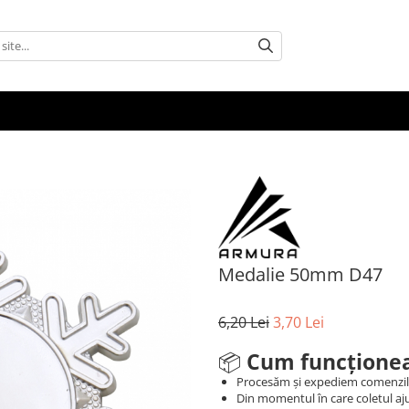
Medalie 50mm D47
6,20 Lei
3,70 Lei
📦
Cum funcționea
Procesăm și expediem comenzi
Din momentul în care coletul aju