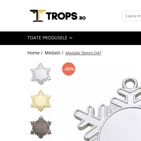
Toate Produsele
Sporturi
TOATE PRODUSELE
Arte Martiale
Atletism
Home /
Medalii /
Medalie 50mm D47
Automobilism
-40%
Baschet
Ciclism
Darts
Fotbal
Handbal
Inot
Muzica / Dans
Pescuit