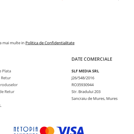
la mai multe in
Politica de Confidentialitate
DATE COMERCIALE
 Plata
SLF MEDIA SRL
e Retur
J26/548/2016
Produselor
RO35930944
de Retur
Str. Bradului 203
Sancraiu de Mures, Mures
L