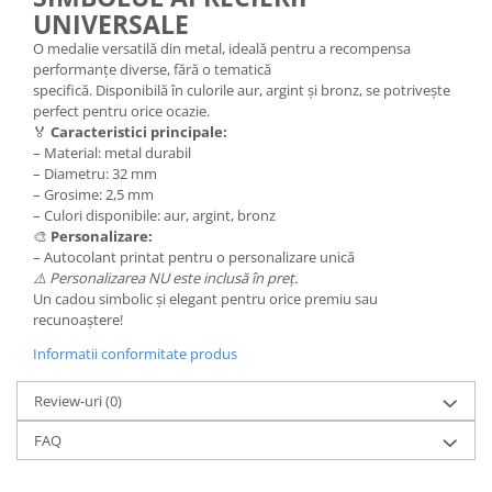
Trofeu Plastic
UNIVERSALE
Figurine
O medalie versatilă din metal, ideală pentru a recompensa
performanțe diverse, fără o tematică
Figurine Rasina
specifică. Disponibilă în culorile aur, argint și bronz, se potrivește
Figurine Plastic
perfect pentru orice ocazie.
🏅
Caracteristici principale:
Accesorii Figurine
– Material: metal durabil
– Diametru: 32 mm
OUTLET
– Grosime: 2,5 mm
Cupe Outlet
– Culori disponibile: aur, argint, bronz
🎨
Personalizare:
Medalii Outlet
– Autocolant printat pentru o personalizare unică
Trofee Outlet
⚠️ Personalizarea NU este inclusă în preț.
Un cadou simbolic și elegant pentru orice premiu sau
Figurine Outlet
recunoaștere!
Personalizari
Informatii conformitate produs
Produse Personalizate
Review-uri
(0)
Trofee Personalizate
Tematica Tricolor
FAQ
Alte categorii