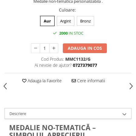
Medalii Non-Tematice
Medalie non-tematica personalizabila .
Culoare
:
Accesorii Medalii
Snur Medalie
Aur
Argint
Bronz
Medalii Personalizate
2000
IN STOC
Personalizari Medalii
Suport medalii
ADAUGA IN COS
Trofee
Cod Produs:
MMC1132/G
Trofee Acril
Ai nevoie de ajutor?
0727379077
Trofee Lemn
Adauga la Favorite
Cere informatii
Trofee Rasina
Trofee Metalice
Trofee Sticla
Accesorii Trofee
Descriere
Personalizari Trofee
MEDALIE NO-TEMATICĂ –
Cutii de Prezentare , Mape
SIMBOLUL APRECIERII