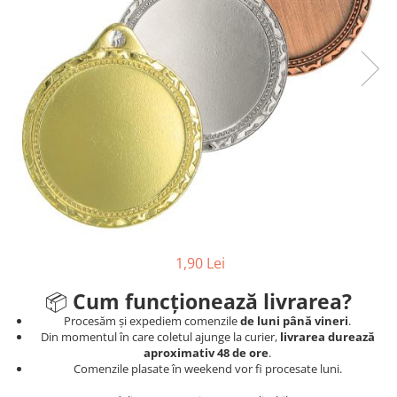
Sah
Ski
Tenis de camp
Tenis de Masa
Volei
Alte ramuri sportive
Cupe
Cupe economice
Cupe standard
1,90 Lei
Cupe premium
Accesorii Cupe
📦
Cum funcționează livrarea?
Personalizari Cupe
Procesăm și expediem comenzile
de luni până vineri
.
Din momentul în care coletul ajunge la curier,
livrarea durează
Medalii
aproximativ 48 de ore
.
Comenzile plasate în weekend vor fi procesate luni.
Medalii Tematice