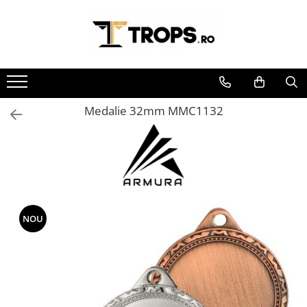
Toate Produsele
Sporturi
Arte Martiale
Medalie 32mm MMC1132
Atletism
Automobilism
Baschet
Ciclism
Darts
Fotbal
NOU
Handbal
Inot
Muzica / Dans
Pescuit