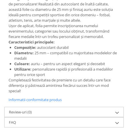
de personalizare! Realizată din autocolant de înaltă calitate,
această folie cu diametru de 25 mm și finisaj auriu este soluția
ideală pentru competiții sportive din orice domeniu – fotbal,
atletism, tenis, arte marțiale și multe altele.
Ușor de aplicat, folia permite inscripționarea numelui
evenimentului, categoriei sau locului obținut, transformând
fiecare medalie într-un trofeu personalizat și memorabil.
Caracteristici principale:
Compoziție:
autocolant durabil
Diametru:
25 mm – compatibil cu majoritatea modelelor de
medalii
Culoare:
auriu – pentru un aspect elegant și deosebit
Utilizare:
personalizare rapidă și profesională a medaliilor
pentru orice sport
Completează festivitatea de premiere cu un detaliu care face
diferența și păstrează amintirea fiecărui succes într-un mod
special!
Informatii conformitate produs
Review-uri
(0)
FAQ