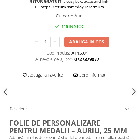
RETUR GRATUIT
la easybox, accesand link-
ul
https://return.sameday.ro/armura
Culoare
:
Aur
115
IN STOC
ADAUGA IN COS
Cod Produs:
AF15.01
Ai nevoie de ajutor?
0727379077
Adauga la Favorite
Cere informatii
Descriere
FOLIE DE PERSONALIZARE
PENTRU MEDALII – AURIU, 25 MM
Adaugă un plus de eleganță și unicitate medaliilor cu folia noastră