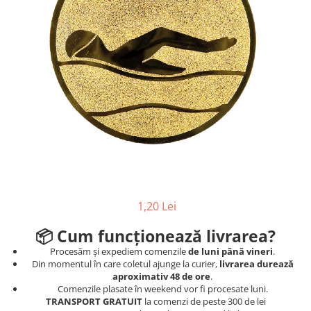
Ski
Tenis de camp
Tenis de Masa
Volei
Alte ramuri sportive
1,20 Lei
📦
Cum funcționează livrarea?
Procesăm și expediem comenzile
de luni până vineri
.
Din momentul în care coletul ajunge la curier,
livrarea durează
aproximativ 48 de ore
.
Comenzile plasate în weekend vor fi procesate luni.
TRANSPORT GRATUIT
la comenzi de peste 300 de lei