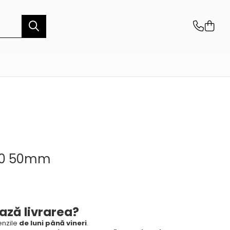
50 50mm
ază livrarea?
nzile
de luni până vineri
.