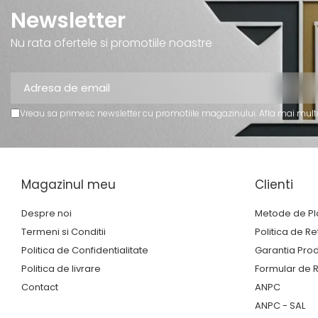
Trofee Personalizate
Newsletter
Tematica Tricolor
Nu rata ofertele si promotiile noastre
Alte categorii
Columbofili
Pompieri
Vreau sa primesc newsletter cu promotiile magazinului. Afla mai mult
Magazinul meu
Clienti
Despre noi
Metode de Pl
Termeni si Conditii
Politica de Re
Politica de Confidentialitate
Garantia Pro
Politica de livrare
Formular de R
Contact
ANPC
ANPC - SAL