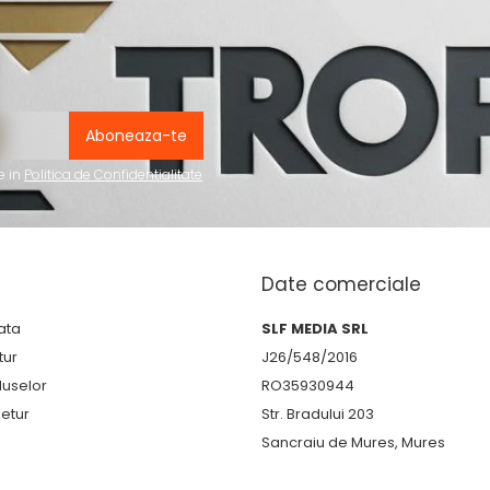
e in
Politica de Confidentialitate
Date comerciale
ata
SLF MEDIA SRL
tur
J26/548/2016
duselor
RO35930944
etur
Str. Bradului 203
Sancraiu de Mures, Mures