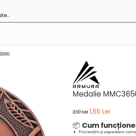
50mm
Medalie MMC36
1,55 Lei
2,10 Lei
📦
Cum funcțione
Procesăm și expediem come