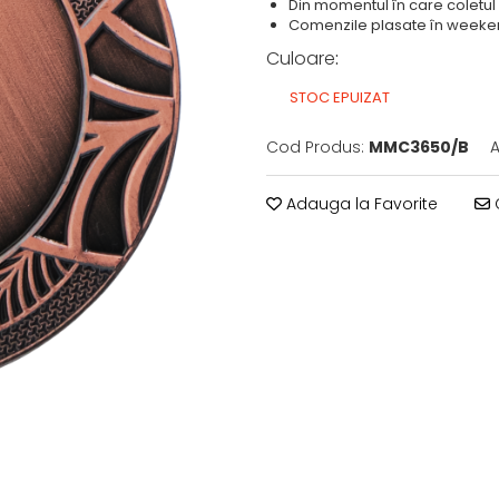
Din momentul în care coletul 
Comenzile plasate în weekend
Culoare
:
STOC EPUIZAT
Cod Produs:
MMC3650/B
A
Adauga la Favorite
C