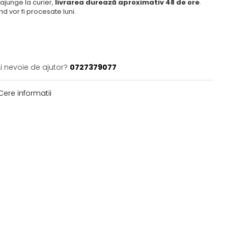
ajunge la curier,
livrarea durează aproximativ 48 de ore
.
 vor fi procesate luni.
i nevoie de ajutor?
0727379077
ere informatii