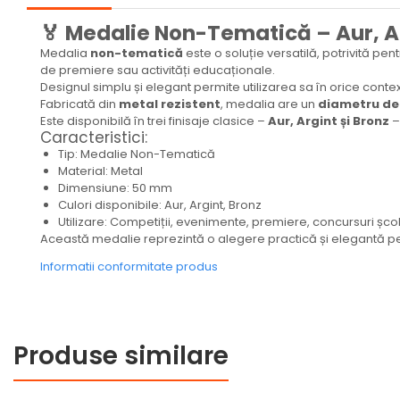
Medalii Tematice
🏅 Medalie Non-Tematică – Aur, Ar
Medalii Non-Tematice
Medalia
non-tematică
este o soluție versatilă, potrivită p
de premiere sau activități educaționale.
Accesorii Medalii
Designul simplu și elegant permite utilizarea sa în orice conte
Snur Medalie
Fabricată din
metal rezistent
, medalia are un
diametru d
Este disponibilă în trei finisaje clasice –
Aur, Argint și Bronz
– 
Medalii Personalizate
Caracteristici:
Tip: Medalie Non-Tematică
Personalizari Medalii
Material: Metal
Dimensiune: 50 mm
Suport medalii
Culori disponibile: Aur, Argint, Bronz
Trofee
Utilizare: Competiții, evenimente, premiere, concursuri șc
Trofee Acril
Această medalie reprezintă o alegere practică și elegantă p
Trofee Lemn
Informatii conformitate produs
Trofee Rasina
Trofee Metalice
Produse similare
Trofee Sticla
Accesorii Trofee