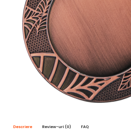
Pescuit
Sah
Ski
Tenis de camp
Tenis de Masa
Volei
Alte ramuri sportive
Cupe
Cupe economice
Cupe standard
Cupe premium
Accesorii Cupe
Personalizari Cupe
Descriere
Review-uri
(0)
FAQ
Medalii