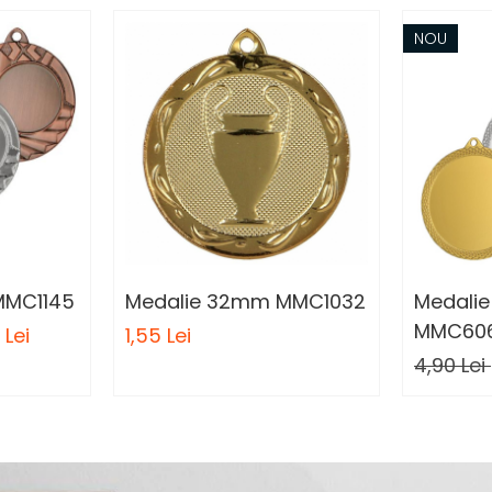
NOU
MMC1145
Medalie 32mm MMC1032
Medali
MMC60
 Lei
1,55 Lei
4,90 Lei