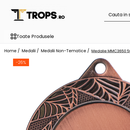
Toate Produsele
Sporturi
Toate Produsele
Arte Martiale
Atletism
Home /
Medalii /
Medalii Non-Tematice /
Medalie MMC3650 
Automobilism
-26%
Baschet
Ciclism
Darts
Fotbal
Handbal
Inot
Muzica / Dans