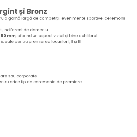
gint și Bronz
entru o gamă largă de competiții, evenimente sportive, ceremonii
xt, indiferent de domeniu.
e 50 mm
, oferind un aspect vizibil și bine echilibrat.
ideale pentru premierea locurilor I, II și III.
olare sau corporate
entru orice tip de ceremonie de premiere.