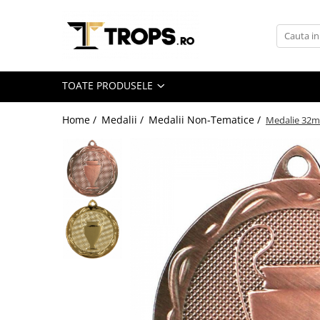
Toate Produsele
Sporturi
TOATE PRODUSELE
Arte Martiale
Atletism
Home /
Medalii /
Medalii Non-Tematice /
Medalie 32
Automobilism
Baschet
Ciclism
Darts
Fotbal
Handbal
Inot
Muzica / Dans
Pescuit