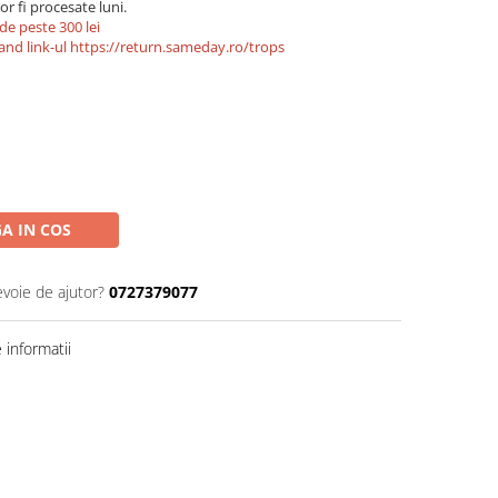
r fi procesate luni.
de peste 300 lei
and link-ul
https://return.sameday.ro/trops
A IN COS
evoie de ajutor?
0727379077
informatii