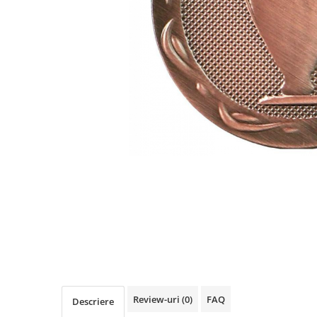
Sah
Ski
Tenis de camp
Tenis de Masa
Volei
Alte ramuri sportive
Cupe
Cupe economice
Cupe standard
Cupe premium
Accesorii Cupe
Personalizari Cupe
Medalii
Medalii Tematice
Review-uri
(0)
FAQ
Descriere