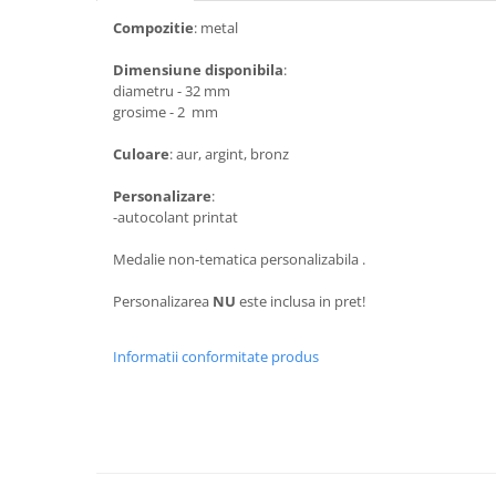
Medalii Non-Tematice
Compozitie
: metal
Accesorii Medalii
Dimensiune disponibila
:
Snur Medalie
diametru - 32 mm
Medalii Personalizate
grosime - 2 mm
Personalizari Medalii
Culoare
: aur, argint, bronz
Suport medalii
Personalizare
:
Trofee
-autocolant printat
Trofee Acril
Medalie non-tematica personalizabila .
Trofee Lemn
Trofee Rasina
Personalizarea
NU
este inclusa in pret!
Trofee Metalice
Informatii conformitate produs
Trofee Sticla
Accesorii Trofee
Personalizari Trofee
Cutii de Prezentare , Mape