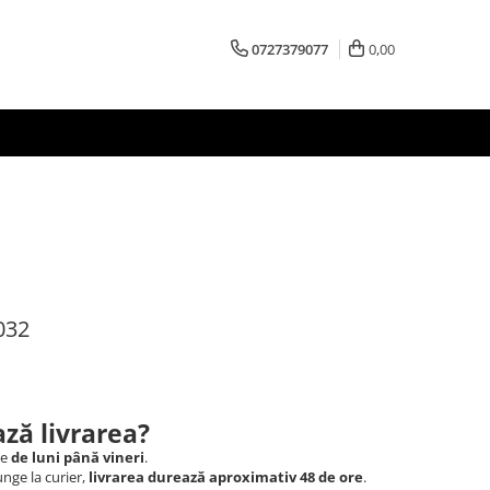
0727379077
0,00
032
ză livrarea?
le
de luni până vineri
.
nge la curier,
livrarea durează aproximativ 48 de ore
.