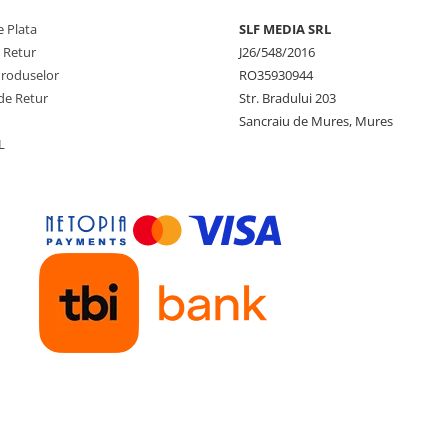
 Plata
SLF MEDIA SRL
e Retur
J26/548/2016
Produselor
RO35930944
de Retur
Str. Bradului 203
Sancraiu de Mures, Mures
L