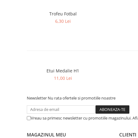
Trofeu Plastic
Figurine
Trofeu Fotbal
Figurine Rasina
6,30 Lei
Figurine Plastic
Accesorii Figurine
OUTLET
Cupe Outlet
Medalii Outlet
Etui Medalie H1
Trofee Outlet
11,00 Lei
Figurine Outlet
Personalizari
Newsletter
Nu rata ofertele si promotiile noastre
Produse Personalizate
Trofee Personalizate
Vreau sa primesc newsletter cu promotiile magazinului. Af
Tematica Tricolor
Alte categorii
MAGAZINUL MEU
CLIENTI