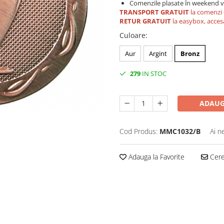
Comenzile plasate în weekend vo
TRANSPORT GRATUIT
la comenzi 
RETUR GRATUIT
la easybox, acces
Culoare
:
Aur
Argint
Bronz
279
IN STOC
ADAUG
Cod Produs:
MMC1032/B
Ai n
Adauga la Favorite
Cere 